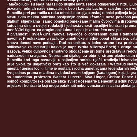
u kolorističkoj suprotnosti dijeli na dvije polovice.
«Mačkoljudi» su sada narasli do duljine lakta i stoje odmjereno u nizu. Lju
osvajaju odmah naše simpatije. « Leo i Laetitia Luchs « zajedno nose v
Benedikt prvi put radila u raku tehnici, staroj japanskoj tehnici paljenja ko
Među svim mekim oblicima posljednjih godina «čamci» nose posebno jaki
glatkim stijenkama samo ponekad omekšane malim čvorovima ili rogovima
kutovima čine u svojoj redukciji i jednostavnosti upadljivi kontrast prema s
mnoÅ¾ini figura na drugim objektima. I opet je zakoračen novi put.
Å½ivahnost i svjeÅ¾ina radova svjedoče o otvorenom duhu i temper
novome. Preskakanje u različite umjetničke medije poput slikarstva, crtan
iznova donosi nove poticaje. Rad na unikatu s jedne strane i na proizvod
oblikovanje za industriju kakva je napr. tvrtka Villeroy&Boch) s druge
izazova. Veliko duhovno i emotivno obogaćenje pri tome predstavlja redov
nadolazećim snagama. Neprestani dijalog za obje je strane plodonosan i
Benedikt kod toga nastavlja u najboljem smislu riječi, tradiciju Univerzit
prije Škola za umjetnički obrt) kao što je već dokazala i Waltraud Neuw
mjesta ( genius loci), i time je postala srodna umjetnicama legendarnih bečk
Svoj odnos prema mladima svjedoči ovom knjigom (katalogom) koja je grafi
sa studentima profesora Waltera Lürzera. Alva Unger, Christo Penev i
pomoć kompjutorske obrade slika svijet Rosemarie Benedikt u jednu novu 
prijelaze i kontraste koji mogu potaknuti nekonvencionalni načina gledanj