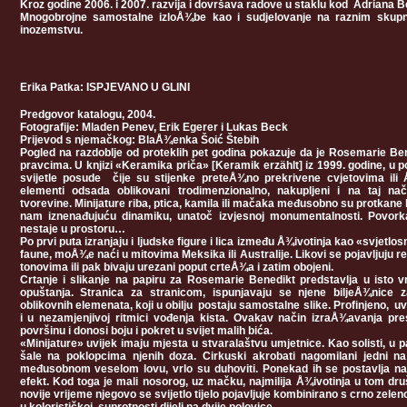
Kroz godine 2006. i 2007. razvija i dovršava radove u staklu kod Adriana 
Mnogobrojne samostalne izloÅ¾be kao i sudjelovanje na raznim skupn
inozemstvu.
Erika Patka: ISPJEVANO U GLINI
Predgovor katalogu, 2004.
Fotografije: Mladen Penev, Erik Egerer i Lukas Beck
Prijevod s njemačkog: BlaÅ¾enka Šoić Štebih
Pogled na razdoblje od proteklih pet godina pokazuje da je Rosemarie Bene
pravcima. U knjizi «Keramika priča» [Keramik erzählt] iz 1999. godine, u p
svijetle posude čije su stijenke preteÅ¾no prekrivene cvjetovima ili 
elementi odsada oblikovani trodimenzionalno, nakupljeni i na taj nač
tvorevine. Minijature riba, ptica, kamila ili mačaka međusobno su protkane 
nam iznenađujuću dinamiku, unatoč izvjesnoj monumentalnosti. Povorka
nestaje u prostoru…
Po prvi puta izranjaju i ljudske figure i lica između Å¾ivotinja kao «svjetlos
faune, moÅ¾e naći u mitovima Meksika ili Australije. Likovi se pojavljuju rel
tonovima ili pak bivaju urezani poput crteÅ¾a i zatim obojeni.
Crtanje i slikanje na papiru za Rosemarie Benedikt predstavlja u isto 
opuštanja. Stranica za stranicom, ispunjavaju se njene biljeÅ¾nice 
oblikovnih elemenata, koji u obilju postaju samostalne slike. Profinjeno, 
i u nezamjenjivoj ritmici vođenja kista. Ovakav način izraÅ¾avanja p
površinu i donosi boju i pokret u svijet malih bića.
«Minijature» uvijek imaju mjesta u stvaralaštvu umjetnice. Kao solisti, u p
šale na poklopcima njenih doza. Cirkuski akrobati nagomilani jedni na
međusobnom veselom lovu, vrlo su duhoviti. Ponekad ih se postavlja n
efekt. Kod toga je mali nosorog, uz mačku, najmilija Å¾ivotinja u tom dru
novije vrijeme njegovo se svijetlo tijelo pojavljuje kombinirano s crno ze