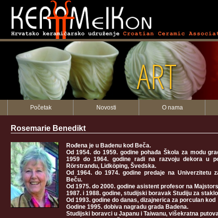
ART
Početak
Novosti
O nama
Rosemarie Benedikt
Rođena je u Badenu kod Beča.
Od 1954. do 1959. godine pohađa Škola za modu grad
1959 do 1964. godine radi na razvoju dekora u po
Rörstrandu, Lidköping, Švedska.
Od 1964. do 1974. godine predaje na Univerzitetu z
Beču.
Od 1975. do 2000. godine asistent profesor na Majstorsk
1987. i 1988. godine, studijski boravak Studiju za stakl
Od 1993. godine do danas, dizajnerica za porculan kod 
Godine 1995. dobiva nagradu grada Badena.
Studijski boravci u Japanu i Taiwanu, višekratna putova