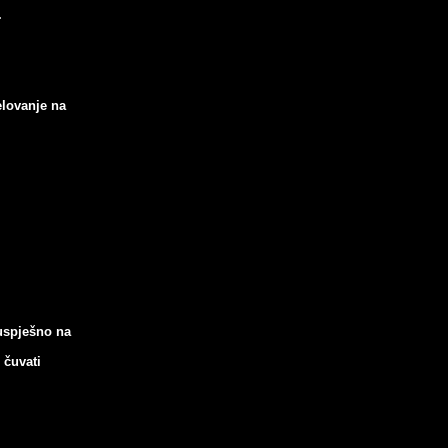
.
elovanje na
 uspješno
na
 čuvati