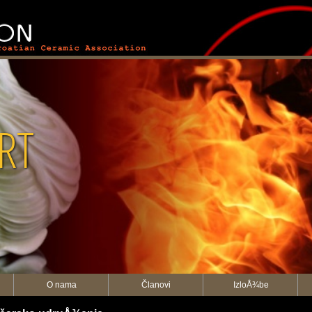
RT
O nama
Članovi
IzloÅ¾be