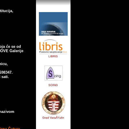
itucija,
koja će se od
NOVE Galerije
LIBRIS
nicu,
698347.
sati.
SOING
 nazivom
Grad VaraÅ¾din
lena Čutura,