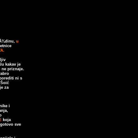
aÅ¾dinu,
u
etnice
A.
jiv
lu kakav je
 ne priznaje.
rabro
orediti ni
s
 Šoić
je za
ike i
anja,
o
E
koja
 gotovo sve