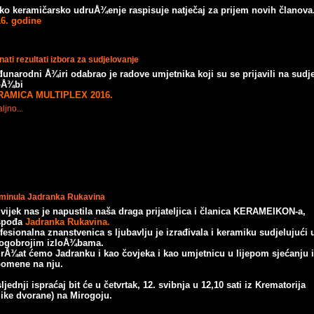
o keramičarsko udruÅ¾enje raspisuje natječaj za prijem novih članova
16. godine
ati rezultati izbora za sudjelovanje
unarodni Å¾iri odabrao je radove umjetnika koji su se prijavili na sudj
oÅ¾bi
RAMICA MULTIPLEX 2016.
ljno...
minula Jadranka Rukavina
vijek nas je napustila naša draga prijateljica i članica KERAMEIKON-a,
spođa
Jadranka Rukavina.
fesionalna znanstvenica s ljubavlju je izrađivala i keramiku sudjelujući
gobrojim izloÅ¾bama.
rÅ¾at ćemo Jadranku i kao čovjeka i kao umjetnicu u lijepom sjećanju i
pomene
na nju.
ljednji ispraćaj bit će u četvrtak, 12. svibnja u 12,10 sati iz Krematorija
like dvorane) na Mirogoju.