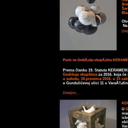
Ana
Šar
Bla
Otv
Na 
Deta
Poziv na GodiÅ¡nju skupÅ¡tinu KERAM
Prema članku 19. Statuta KERAMEIK
Godišnja skupština
za 2016. koja će
u subotu, 10.prosinca 2016. u 15 sat
u Gundulićevoj ulici 11 u VaraÅ¾din
Detaljno...
KER
U
G
man
izb
obi
Var