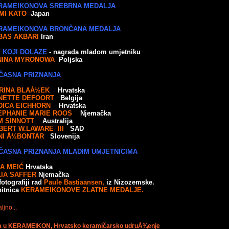
RAMEIKONOVA SREBRNA MEDALJA
MI KATO
Japan
RAMEIKONOVA BRONČANA MEDALJA
BAS AKBARI
Iran
I KOJI DOLAZE
- nagrada mladom umjetniku
NINA MYRONOWA
Poljska
ČASNA PRIZNANJA
RINA BLAÅ½EK
Hrvatska
NETTE DEFOORT
Belgija
DICA EICHHORN
Hrvatska
EPHANIE MARIE ROOS
Njemačka
M SINNOTT
Australija
BERT W.LAWARE III
SAD
NI Å½BONTAR
Slovenija
ČASNA PRIZNANJA MLADIM UMJETNICIMA
DA MEIĆ
Hrvatska
LIA SAFFER
Njemačka
fotografiji rad
Paule Bastiaansen,
iz Nizozemske.
itnica
KERAMEIKONOVE ZLATNE MEDALJE.
ljno...
nova u KERAMEIKON, Hrvatsko keramičarsko udruÅ¾enje