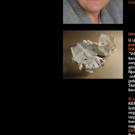
Deta
Izl
U i
pet
IV
"Vr
ker
umj
gli
Nje
os
jed
Šte
ker
O o
KER
lju
org
imp
tre
nag
CE