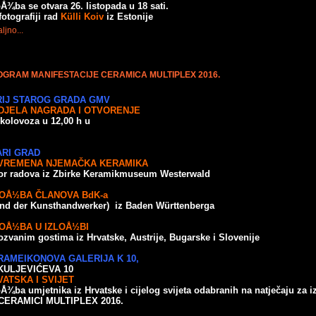
oÅ¾ba se otvara 26. listopada u 18 sati.
fotografiji rad
Külli Koiv
iz Estonije
ljno...
GRAM MANIFESTACIJE CERAMICA MULTIPLEX 2016.
RIJ STAROG GRADA GMV
DJELA NAGRADA I OTVORENJE
 kolovoza u 12,00 h u
ARI GRAD
VREMENA NJEMAČKA KERAMIKA
or radova iz Zbirke Keramikmuseum Westerwald
LOÅ½BA ČLANOVA BdK-a
nd der Kunsthandwerker) iz Baden Württenberga
LOÅ½BA U IZLOÅ½BI
ozvanim gostima iz Hrvatske, Austrije, Bugarske i Slovenije
RAMEIKONOVA GALERIJA K 10,
KULJEVIĆEVA 10
VATSKA I SVIJET
oÅ¾ba umjetnika iz Hrvatske i cijelog svijeta odabranih na natječaju za i
CERAMICI MULTIPLEX 2016.