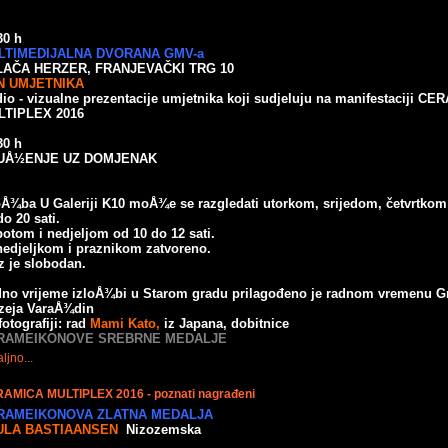
30 h
LTIMEDIJALNA DVORANA GMV-a
LAČA HERZER, FRANJEVAČKI TRG 10
N UMJETNIKA
io - vizualne prezentacije umjetnika koji sudjeluju na manifestaciji C
LTIPLEX 2016
30 h
UÅ½ENJE UZ DOMJENAK
oÅ¾ba U Galeriji K10 moÅ¾e se razgledati utorkom, srijedom, četvrtkom
do 20 sati.
otom i nedjeljom od 10 do 12 sati.
edjeljkom i praznikom zatvoreno.
z je slobodan.
no vrijeme izloÅ¾bi u Starom gradu prilagođeno je radnom vremenu G
eja VaraÅ¾din
fotografiji: rad
Mami Kato,
iz Japana, dobitnice
RAMEIKONOVE SREBRNE MEDALJE
ljno...
AMICA MULTIPLEX 2016 - poznati nagrađeni
RAMEIKONOVA ZLATNA MEDALJA
ULA BASTIAANSEN
Nizozemska