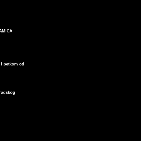
ERAMICA
 i petkom od
radskog