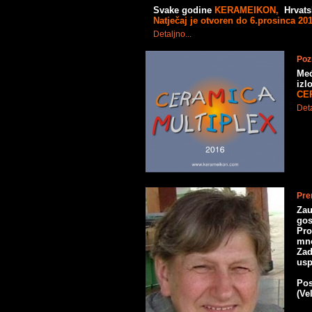
Svake godine
KERAMEIKON,
Hrvatsk
Natječaj je otvoren do 6.prosinca 20
Detaljno...
Pozn
Međ
izl
CE
Deta
Pre
Zau
go
Pro
mno
Zad
us
Pos
(Ve