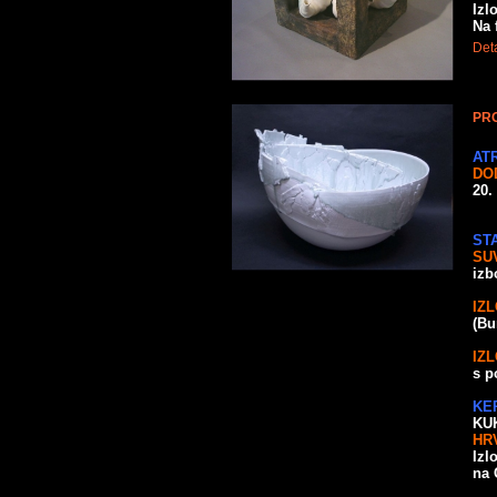
Izl
Na 
Deta
PRO
AT
DO
20.
ST
SU
izb
IZ
(Bu
IZ
s p
KE
KU
HR
Izl
na