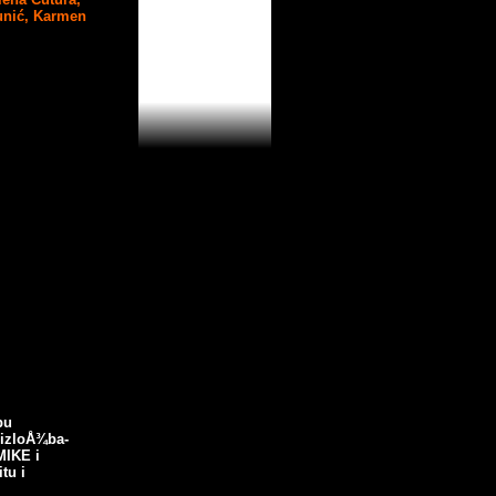
unić,
Karmen
pu
 izloÅ¾ba-
IKE i
tu i