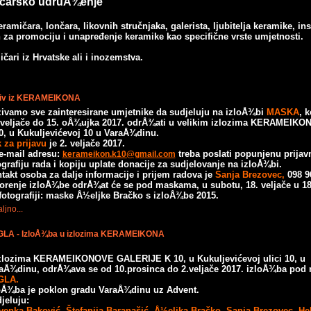
čarsko udruÅ¾enje
amičara, lončara, likovnih stručnjaka, galerista, ljubitelja keramike, inst
ih za promociju i unapređenje keramike kao specifične vrste umjetnosti.
čari iz Hrvatske ali i inozemstva.
iv iz KERAMEIKONA
ivamo sve zainteresirane umjetnike da sudjeluju na izloÅ¾bi
MASKA
, 
 veljače do 15. oÅ¾ujka 2017. odrÅ¾ati u velikim izlozima KERAMEIKO
0, u Kukuljevićevoj 10 u VaraÅ¾dinu.
 za prijavu
je 2. veljače 2017.
e-mail adresu:
treba poslati popunjenu prijav
kerameikon.k10@gmail.com
ografiju rada i kopiju uplate donacije za sudjelovanje na izloÅ¾bi.
takt osoba za dalje informacije i prijem radova je
Sanja Brezovec,
098 9
orenje izloÅ¾be odrÅ¾at će se pod maskama, u subotu, 18. veljače u 18 
fotografiji: maske Å½eljke Bračko s izloÅ¾be 2015.
ljno...
LA - IzloÅ¾ba u izlozima KERAMEIKONA
zlozima KERAMEIKONOVE GALERIJE K 10, u Kukuljevićevoj ulici 10, u
raÅ¾dinu,
odrÅ¾ava se od 10.prosinca do 2.veljače 2017. izloÅ¾ba pod
GLA.
oÅ¾ba je poklon gradu VaraÅ¾dinu uz Advent.
jeluju:
venka Baković, Štefanija Baranašić, Å½eljka Bračko, Sanja Brezovec,
He