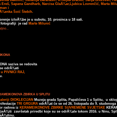
 Ereš, Sapana Gandharb, Narcisa GlaÅ¾ar,Ljubica Lovrenčić, Marta Mil
man i
Å¾enka Šoić Štebih.
orenje izloÅ¾be je u subotu, 10. prosinca u 18 sati.
fotografiji je rad
Marte Milunić
ljno...
EIKONA
ONA saziva se redovita
 se odrÅ¾ati
i u PIVNICI RAJ,
u.
AMEIKONOVA ZBIRKA U SPLITU
aleriji DIOKLECIJAN
Muzeja grada Splita, Papalićeva 1 u Splitu, u sklo
ifestacije
TRI GRGURA
odrÅ¾at će se od 26. listopada do 9. studenoga
or radova iz
KERAMEIKONOVE ZBIRKE SUVREMENE SVJETSKE
KERAM
ljeÅ¾iti završetak priredbi koje su se odrÅ¾ale tokom 2016. u Ninu, Spli
aÅ¾dinu.