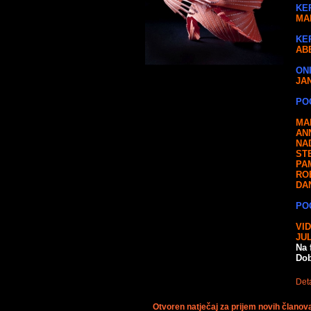
KE
MA
KE
AB
ON
JA
PO
MA
AN
NA
ST
PA
RO
DA
PO
VI
JU
Na 
Dob
Deta
Otvoren natječaj za prijem novih čla