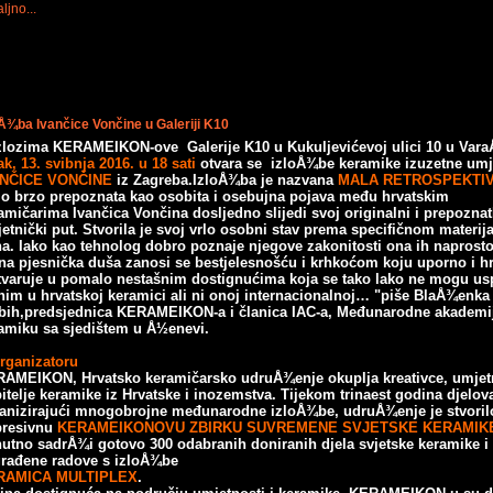
ljno...
oÅ¾ba Ivančice Vončine u Galeriji K10
zlozima KERAMEIKON-ove Galerije K10 u Kukuljevićevoj ulici 10 u Var
ak, 13. svibnja 2016. u 18 sati
otvara se izloÅ¾be keramike izuzetne umj
ANČICE
VONČINE
iz Zagreba.IzloÅ¾ba je nazvana
MALA RETROSPEKTIV
lo brzo prepoznata kao osobita i osebujna pojava među hrvatskim
amičarima
Ivančica Vončina dosljedno slijedi svoj originalni i prepoznatl
etnički put.
Stvorila je svoj vrlo osobni stav prema specifičnom materija
na.
Iako kao tehnolog dobro poznaje njegove zakonitosti ona ih naprosto
na pjesnička duša zanosi se bestjelesnošću i krhkoćom koju uporno i h
tvaruje u pomalo nestašnim dostignućima koja se tako lako ne mogu usp
nim u hrvatskoj keramici ali ni onoj internacionalnoj… "piše BlaÅ¾enka
bih,
predsjednica KERAMEIKON-a i članica IAC-a, Međunarodne akademi
amiku sa sjedištem u Å½enevi.
rganizatoru
AMEIKON, Hrvatsko keramičarsko udruÅ¾enje okuplja kreativce, umjetn
bitelje
keramike iz Hrvatske i inozemstva. Tijekom trinaest godina djelov
anizirajući
mnogobrojne međunarodne izloÅ¾be, udruÅ¾enje je stvoril
resivnu
KERAMEIKONOVU ZBIRKU SUVREMENE SVJETSKE KERAMIK
nutno sadrÅ¾i gotovo 300
odabranih doniranih djela svjetske keramike i
rađene radove s izloÅ¾be
RAMICA MULTIPLEX
.