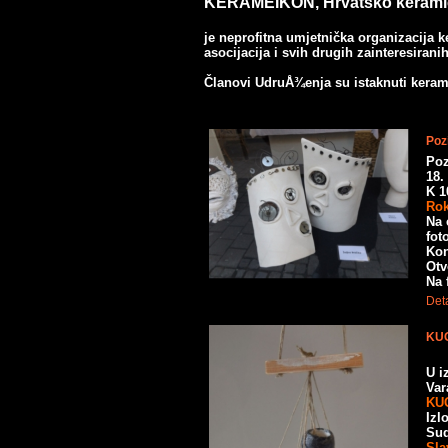
KERAMEIKON, Hrvatsko kerami
je neprofitna umjetnička organizacija ker
asocijacija i svih drugih zainteresiran
Članovi
UdruÅ¾enja
su istaknuti kerami
Poz
Poz
18.
K 1
Rok
Na 
fot
Kon
Otv
Na 
Deta
KUG
U i
Va
KU
Izl
Sud
Sla