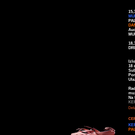
15,
MU
PA
DA
Aud
MU
18,
DR
Izl
18 
Sub
Pon
Ula
Rad
muz
Na 
KE
Deta
CER
KE
PA