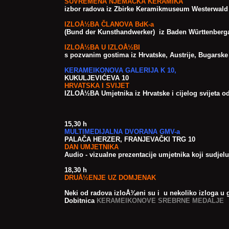
SUVREMENA NJEMAČKA KERAMIKA
izbor radova iz Zbirke Keramikmuseum Westerwald
IZLOÅ½BA ČLANOVA BdK-a
(Bund der Kunsthandwerker) iz Baden Württenberg
IZLOÅ½BA U IZLOÅ½BI
s pozvanim gostima iz Hrvatske, Austrije, Bugarske 
KERAMEIKONOVA GALERIJA K 10,
KUKULJEVIĆEVA 10
HRVATSKA I SVIJET
IZLOÅ½BA Umjetnika iz Hrvatske i cijelog svijeta o
15,30 h
MULTIMEDIJALNA DVORANA GMV-a
PALAČA HERZER, FRANJEVAČKI TRG 10
DAN UMJETNIKA
Audio - vizualne prezentacije umjetnika koji sudj
18,30 h
DRUÅ½ENJE UZ DOMJENAK
Neki od radova izloÅ¾eni su i u nekoliko izloga u 
Dobitnica
KERAMEIKONOVE SREBRNE MEDALJE