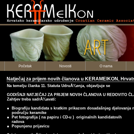
ART
Početak
Novosti
O nama
Natječaj za prijem novih članova u KERAMEIKON, Hrva
Na temelju članka 11. Statuta UdruÅ¾enja, objavljuje se
GODIŠNJI NATJEČAJ
ZA PRIJEM NOVIH ČLANOVA U REDOVITO Č
Zahtjev treba sadrÅ¾avati:
● Biografiju kandidata s kratkim prikazom dosadašnjeg djelovanja 
području keramike
● Pet fotografija ( na papiru i CD-u ) originalnih kandidatovih
radova
●
Popunjenu prijavicu