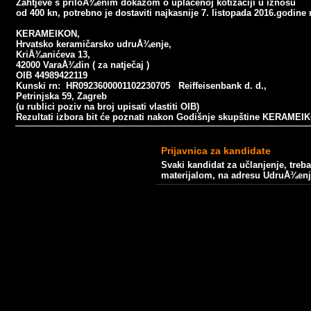
Zahtjeve s priloÅ¾enim dokazom o uplaćenoj kotizaciji u iznosu
od 400 kn, potrebno je dostaviti najkasnije 7. listopada 2016.
godine 
KERAMEIKON,
Hrvatsko keramičarsko udruÅ¾enje,
KriÅ¾anićeva 13,
42000 VaraÅ¾din ( za natječaj )
OIB 44989422119
Kunski rn: HR0923600001102230705 Reiffeisenbank d. d.,
Petrinjska 59, Zagreb
(u rublici poziv na broj upisati vlastiti OIB)
Rezultati izbora bit će poznati nakon Godišnje skupštine KERAMEIK
Prijavnica za kandidate
Svaki kandidat za učlanjenje, treb
materijalom, na adresu UdruÅ¾en