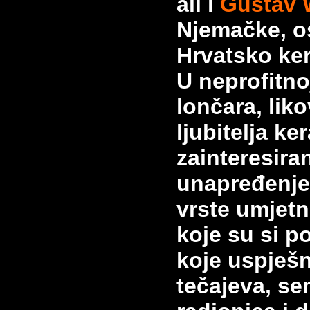
ali i
Gustav 
Njemačke, o
Hrvatsko ke
U neprofitno
lončara, liko
ljubitelja
ker
zainteresira
unapređenje
vrste umjetn
koje su si po
koje
uspješn
tečajeva, se