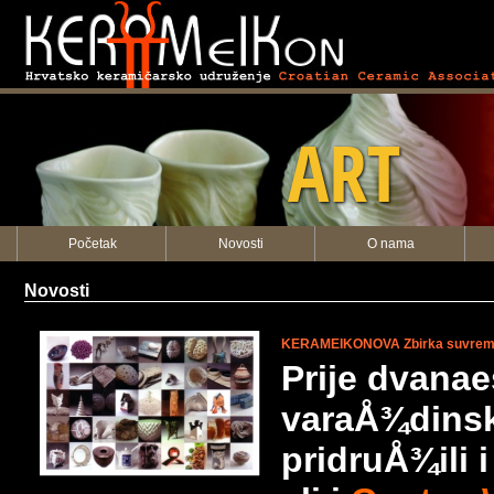
KERAMEIKON
ART
Početak
Novosti
O nama
Novosti
KERAMEIKONOVA Zbirka suvremene
Prije dvanae
varaÅ¾dinski
pridruÅ¾ili 