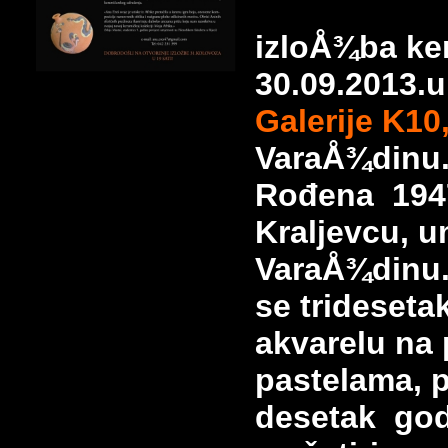
izloÅ¾ba ker
30.09.2013.u
Galerije K10
VaraÅ¾dinu
Rođena 1947
Kraljevcu, u
VaraÅ¾dinu.
se trideseta
akvarelu na p
pastelama, p
desetak godi