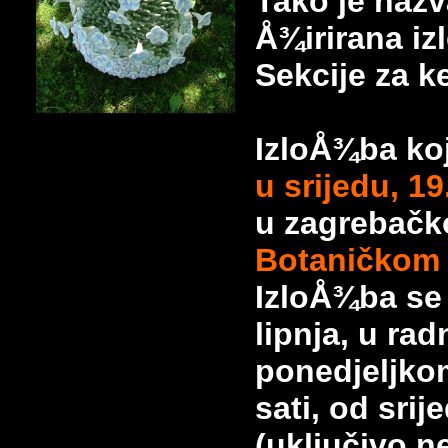
Tako je nazv
Å¾irirana 
Sekcije za 
IzloÅ¾ba koj
u srijedu, 19
u zagrebač
Botaničkom
IzloÅ¾ba se
lipnja, u ra
ponedjeljko
sati, od srij
(uključivo n