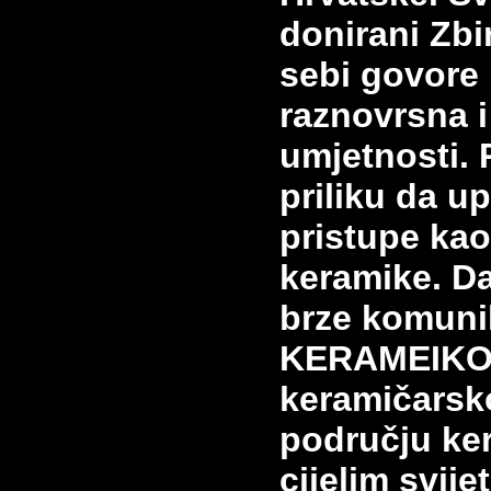
donirani Zbi
sebi govore 
raznovrsna i
umjetnosti. 
priliku da up
pristupe kao
keramike. D
brze komuni
KERAMEIKO
keramičars
području ke
cijelim svije