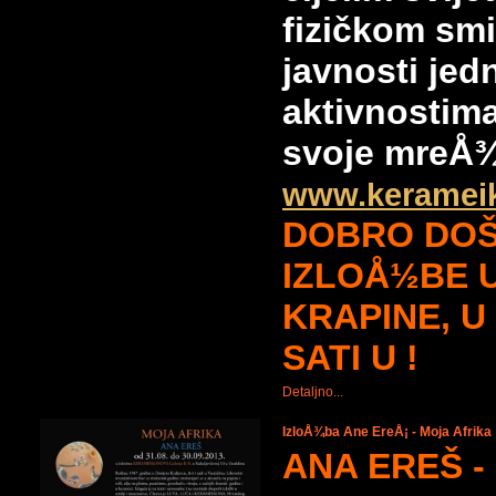
fizičkom smi
javnosti jed
aktivnostim
svoje mreÅ¾
www.keramei
DOBRO DOŠ
IZLOÅ½BE 
KRAPINE, U 
SATI U !
Detaljno...
IzloÅ¾ba Ane EreÅ¡ - Moja Afrika
ANA EREŠ -