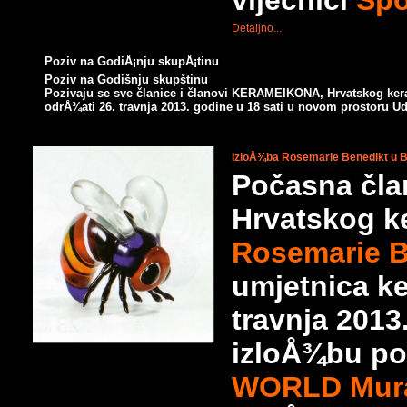
vijećnici
Spo
Detaljno...
Poziv na GodiÅ¡nju skupÅ¡tinu
Poziv na Godišnju skupštinu
Pozivaju se sve članice i članovi KERAMEIKONA, Hrvatskog k
odrÅ¾ati 26. travnja 2013. godine u 18 sati u novom prostoru 
IzloÅ¾ba Rosemarie Benedikt u 
Počasna čl
Hrvatskog k
Rosemarie B
umjetnica ke
travnja 2013
izloÅ¾bu p
WORLD Mura