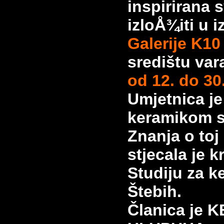
inspirirana
izloÅ¾iti u 
Galerije K1
središtu va
od 12. do 30
Umjetnica j
keramikom s
Znanja o toj
stjecala je 
Studiju za 
Štebih.
Članica je 