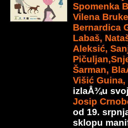
Spomenka Bo
Vilena Bruke
Bernardica 
Labaš, Nataš
Aleksić, San
Pičuljan,Sn
Šarman, Bla
Višić Guina,
izlaÅ¾u svo
Josip Crnob
od 19. srpnj
sklopu mani