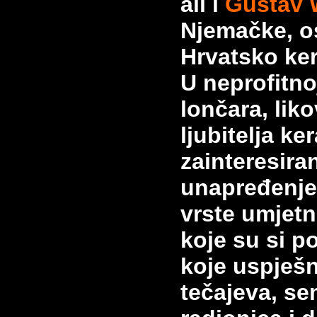
ali i
Gustav 
Njemačke, o
Hrvatsko ke
U neprofitno
lončara, liko
ljubitelja
ker
zainteresira
unapređenje
vrste umjetn
koje su si po
koje
uspješn
tečajeva, se