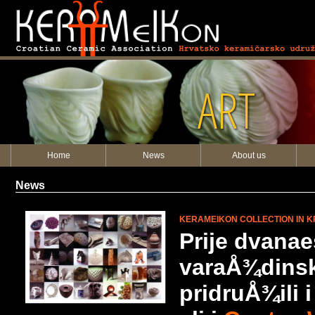
ART
Home
News
About us
News
KERAMEIKON COLLECTION IN K
Prije dvanae
varaÅ¾dinski
pridruÅ¾ili 