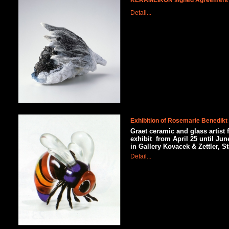
KERAMEIKON signed Agreement ab
Detail...
Exhibition of Rosemarie Benedikt
Graet ceramic and glass artist
exhibit
from April 25 until Jun
in Gallery Kovacek & Zettler, S
Detail...