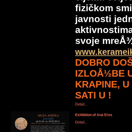
fizičkom smi
javnosti jed
aktivnostim
svoje mreÅ¾
www.keramei
DOBRO DOŠ
IZLOÅ½BE 
KRAPINE, U 
SATI U !
Detail...
Exhibition of Ana Eres
Detail...