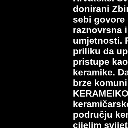
donirani Zbi
sebi govore 
raznovrsna i
umjetnosti. 
priliku da up
pristupe kao
keramike. D
brze komuni
KERAMEIKO
keramičars
području ke
cijelim svije