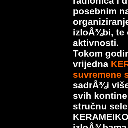
radionica i
d
posebnim n
organiziran
izloÅ¾bi, te
aktivnosti.
Tokom godina
vrijedna
KER
suvremene 
sadrÅ¾i više
svih kontine
stručnu sele
KERAMEIKO
izloÅ¾bama