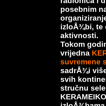
radionica i
d
posebnim n
organiziran
izloÅ¾bi, te
aktivnosti.
Tokom godina
vrijedna
KER
suvremene 
sadrÅ¾i više
svih kontine
stručnu sele
KERAMEIKO
izloÅ¾bama