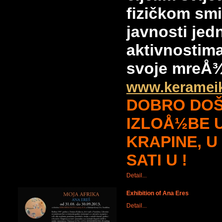
fizičkom smi
javnosti jed
aktivnostim
svoje mreÅ¾
www.keramei
DOBRO DOŠ
IZLOÅ½BE 
KRAPINE, U 
SATI U !
Detail...
Exhibition of Ana Eres
Detail...