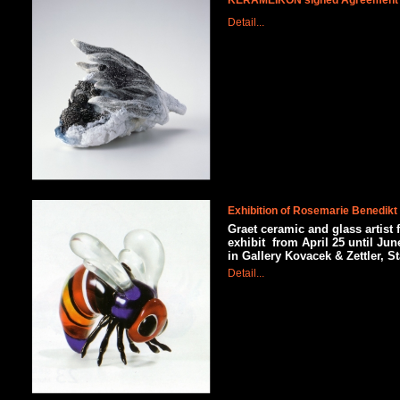
KERAMEIKON signed Agreement ab
Detail...
Exhibition of Rosemarie Benedikt
Graet ceramic and glass artist
exhibit
from April 25 until Jun
in Gallery Kovacek & Zettler, S
Detail...