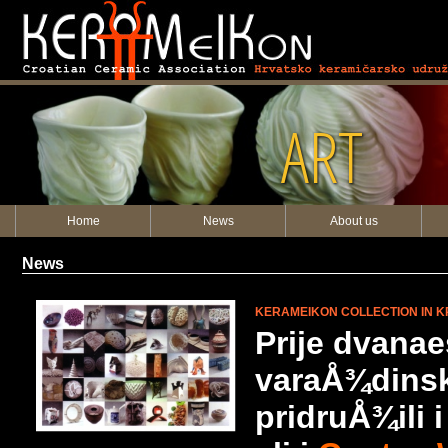
ART
Home
News
About us
News
KERAMEIKON COLLECTION IN K
Prije dvanae
varaÅ¾dinski
pridruÅ¾ili 