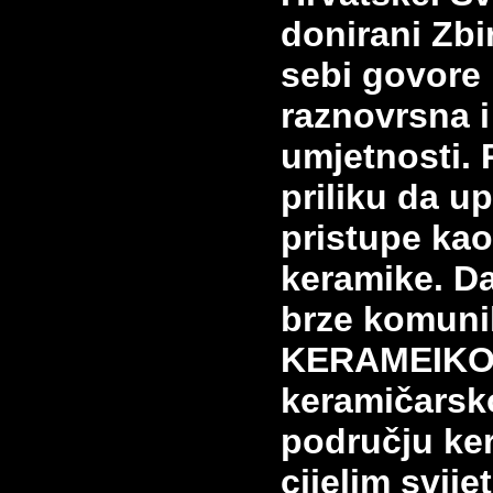
donirani Zbi
sebi govore 
raznovrsna i
umjetnosti. 
priliku da up
pristupe kao
keramike. D
brze komuni
KERAMEIKO
keramičars
području ke
cijelim svije