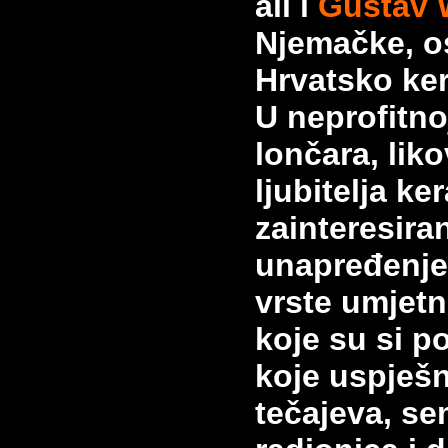
ali i
Gustav 
Njemačke, o
Hrvatsko ke
U neprofitno
lončara, liko
ljubitelja
ker
zainteresira
unapređenje
vrste umjetn
koje su si po
koje
uspješn
tečajeva, se