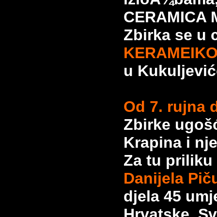
CERAMICA 
Zbirka se u 
KERAMEIKON
u Kukuljevi
Od 7. rujna 
Zbirke ugošć
Krapina i
nj
Za tu prilik
Danijela Pič
djela 45 umje
Hrvatske. Sv