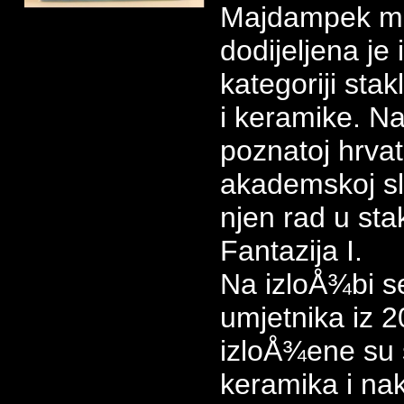
Majdampek me
dodijeljena je
kategoriji stak
i keramike. Na
poznatoj hrvat
akademskoj sl
njen rad u st
Fantazija I.
Na izloÅ¾bi s
umjetnika iz 2
izloÅ¾ene su s
keramika i nak