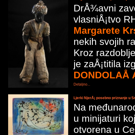
DrÅ¾avni zavo
vlasniÅ¡tvo R
Margarete Kr
nekih svojih r
Kroz razdoblje
je zaÅ¡titila i
DONDOLAÅ A
Detaljno...
Ljerki NjerÅ¡ posebno priznanje u Srb
Na međunarod
u minijaturi ko
otvorena u Cen