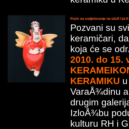
Poziv na sudjelovanje na izloÅ¾b
Pozvani su sv
keramičari, da
koja će se od
2010. do 15. 
KERAMEIKO
KERAMIKU
u 
VaraÅ¾dinu a 
drugim galeri
IzloÅ¾bu podu
kulturu RH i 