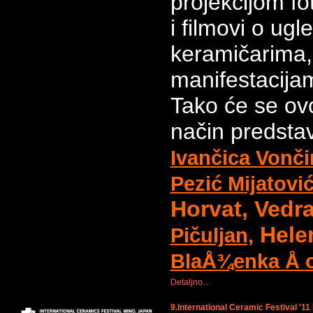
projekcijom fo
i filmovi o ug
keramičarima,
manifestacijam
Tako će se ov
način predstav
Ivančica Vonči
Pezić Mijatović
Horvat, Vedr
Helen
Pičuljan,
BlaÅ¾enka Å o
Detaljno...
9.International Ceramic Festival '11