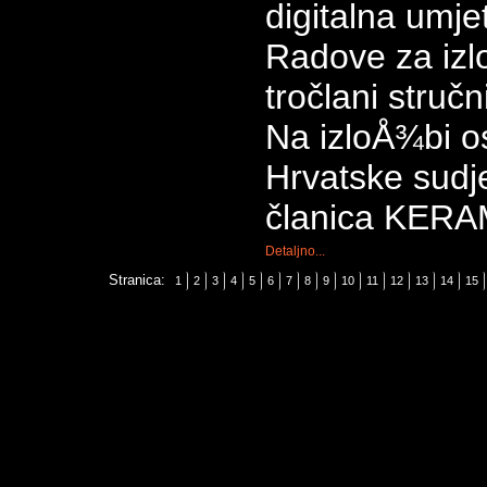
digitalna umje
Radove za iz
tročlani stručn
Na izloÅ¾bi os
Hrvatske sudje
članica KER
Detaljno...
Stranica:
1
2
3
4
5
6
7
8
9
10
11
12
13
14
15