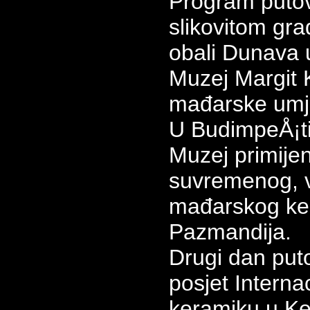
Program putov
slikovitom gr
obali Dunava 
Muzej Margit 
mađarske umje
U BudimpeÅ¡ti 
Muzej primijen
suvremenog, v
mađarskog ke
Pazmandija.
Drugi dan put
posjet Interna
keramiku u K