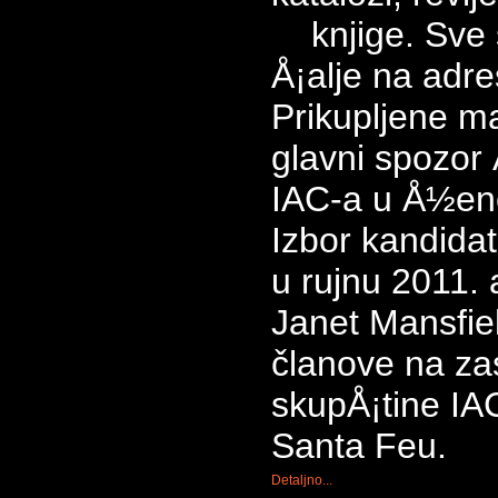
knjige. Sve s
Å¡alje na adr
Prikupljene ma
glavni spozor
IAC-a u Å½en
Izbor kandidat
u rujnu 2011.
Janet Mansfie
članove na za
skupÅ¡tine IA
Santa Feu.
Detaljno...