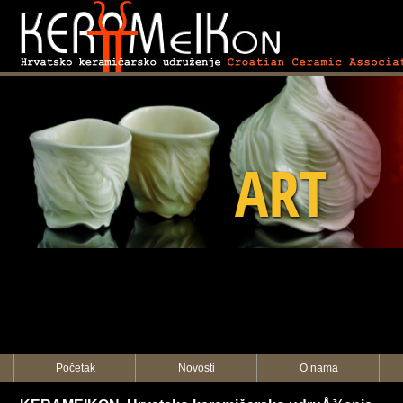
KERAMEIKON
ART
Početak
Novosti
O nama