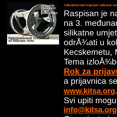
3.Međunarodni trijenale silikatne 
Raspisan je na
na 3. međunar
silikatne umje
odrÅ¾ati u ko
Kecskemetu, 
Tema izloÅ¾b
Rok za prijav
a prijavnica 
www.kitsa.org
Svi upiti mogu
info@kitsa.org