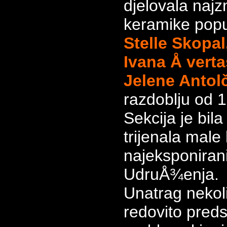
djelovala najz
keramike pop
Stelle Skopal
Ivana Å verta
Jelene Antolč
razdoblju od 
Sekcija je bila
trijenala male
najeksponirani
UdruÅ¾enja.
Unatrag nekol
redovito preds