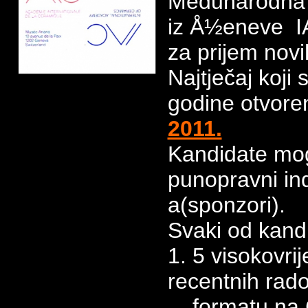
Međunarodna 
iz Å½eneve IAC
za prijem novi
Najtječaj koji
godine otvore
2011.
Kandidate mo
punopravni ind
a(sponzori).
Svaki od kandi
1. 5 visokovrij
recentnih ra
formatu na 