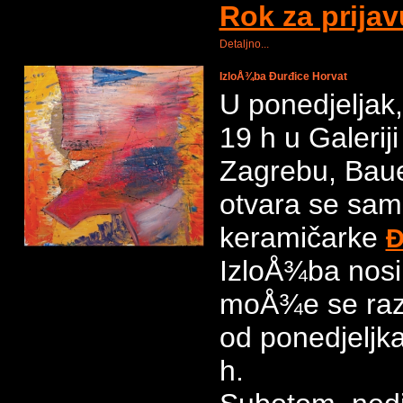
Rok za prijav
Detaljno...
IzloÅ¾ba Đurđice Horvat
U ponedjeljak,
19 h u Galeri
Zagrebu, Bau
otvara se sam
keramičarke
Đ
IzloÅ¾ba nosi
moÅ¾e se razg
od ponedjeljk
h.