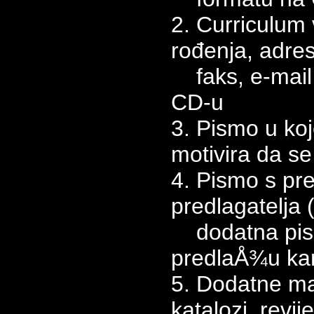
2. Curriculum 
rođenja, adres
faks, e-mail,
CD-u
3. Pismo u koj
motivira da s
4. Pismo s pr
predlagatelja 
dodatna pism
predlaÅ¾u ka
5. Dodatne mat
katalozi, revij