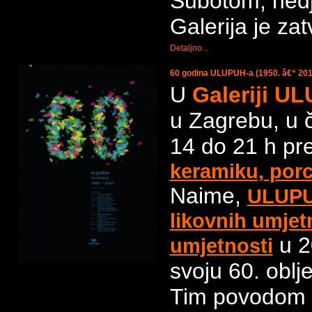
Subotom, nedj
Galerija je za
Detaljno...
60 godina ULUPUH-a (1950. â€“ 201
U
Galeriji U
u Zagrebu, u č
14 do 21 h pr
keramiku,
porc
Naime,
ULUPU
likovnih umjet
u 2
umjetnosti
svoju 60. oblje
Tim povodom 