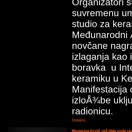
Organizatori 
suvremenu umj
studio za ker
Međunarodni Å¾
novčane nagr
izlaganja kao 
boravka u Int
keramiku u K
Manifestacija 
izloÅ¾be uklj
radionicu.
Detaljno...
Margareta Krstić zaÅ¡titila svoje ra