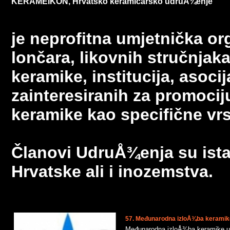
KERAMEIKON, Hrvatsko keramičarsko udruÅ¾enje
je neprofitna umjetnička or
lončara, likovnih stručnjaka,
keramike, institucija, asocij
zainteresiranih za promocij
keramike kao specifične vrs
Članovi
UdruÅ¾enja
su ista
Hrvatske ali i inozemstva.
57. Međunarodna izloÅ¾ba keramike u
Međunarodna izloÅ¾ba keramike u ta