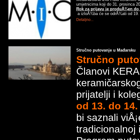
umjetnicima koji do 31. prosinca 20
Rok za prijavu je produÅ¾en do 
a izloÅ¾ba će se odrÅ¾ati od 19. l
Detaljno...
Stručno putovanje u Mađarsku
Stručno puto
Članovi KER
keramičarskog
prijatelji i ko
od 13. do 14.
bi saznali viÅ
tradicionalnoj 