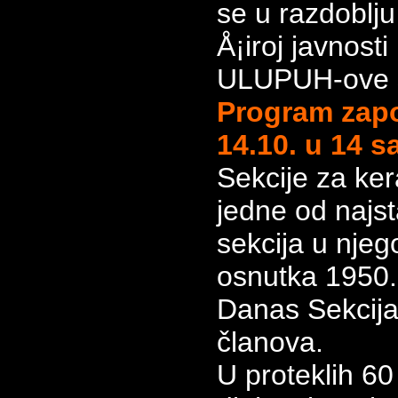
se u razdoblju
Å¡iroj javnosti
ULUPUH-ove s
Program zapo
14.10. u 14
sa
Sekcije za ker
jedne od najs
sekcija u nje
osnutka 1950.
Danas Sekcija 
članova.
U proteklih 60