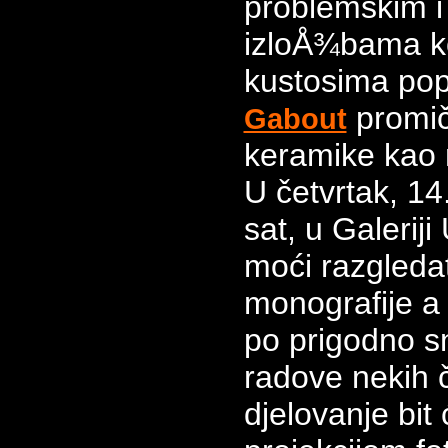
problemskim i
izloÅ¾bama ko
kustosima po
promič
Gabout
keramike kao 
U četvrtak, 14
sat, u Galerij
moći razgledat
monografije a 
po prigodno 
radove nekih 
djelovanje bit 