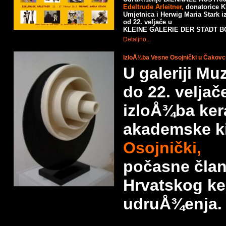
Edeltrude Arleitner,
donatorice K
Umjetnica i Herwig Maria Stark 
od 22. veljače u
KLEINE GALERIE DER STADT 
Detaljno...
IzloÅ¾ba Vesne Osojnički u Čakovc
U galeriji Mu
do 22. veljač
izloÅ¾ba ker
akademske k
Osojnički,
počasne čla
Hrvatskog k
udruÅ¾enja.