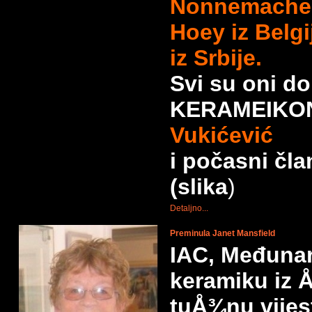
Nonnemacher
Hoey iz Belgi
iz Srbije.
Svi su oni do
KERAMEIKON
Vukićević
i počasni č
(slika
)
Detaljno...
Preminula Janet Mansfield
IAC, Međunar
keramiku iz 
tuÅ¾nu vijes