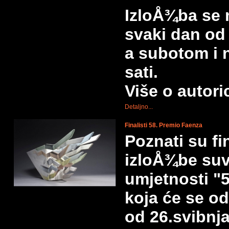
IzloÅ¾ba se 
svaki dan od 
a subotom i 
sati.
Više o autori
Detaljno...
Finalisti 58. Premio Faenza
Poznati su f
izloÅ¾be su
umjetnosti "
koja će se o
od 26.svibnj