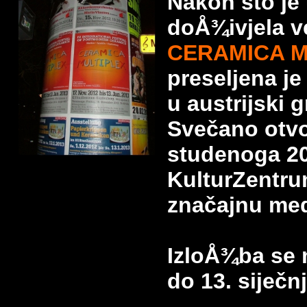
Nakon što je
doÅ¾ivjela v
CERAMICA M
preseljena je
u austrijski 
Svečano otvor
studenoga 201
KulturZentru
značajnu med
IzloÅ¾ba se 
do 13. siječn