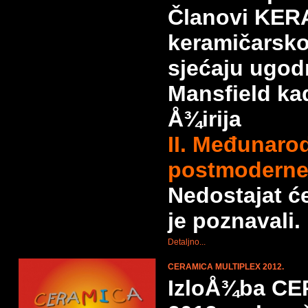
Članovi KER
keramičarsk
sjećaju ugod
Mansfield kad
Å¾irija
II. Međunaro
postmoderne 
Nedostajat ć
je poznavali.
Detaljno...
CERAMICA MULTIPLEX 2012.
IzloÅ¾ba C