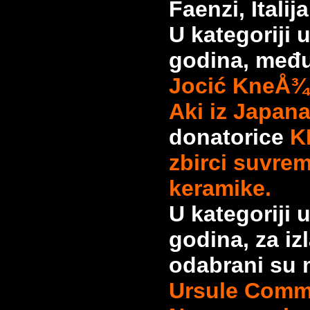
Faenzi, Italija
U kategoriji 
godina, među
Jocić KneÅ¾ev
Aki iz Japana
donatorice
K
zbirci suvre
keramike.
U kategoriji 
godina, za i
odabrani su 
Ursule Comm