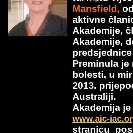
Mansfield,
od
aktivne člani
Akademije, čl
Akademije, d
predsjednice
Preminula je
bolesti, u mir
2013. prijepo
Australiji.
Akademija je 
www.aic-iac.o
stranicu pos