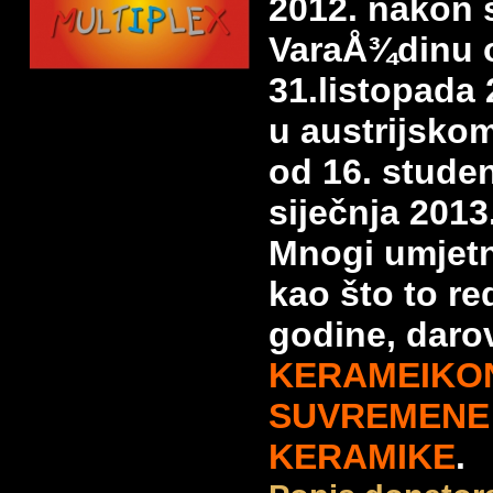
2012. nakon 
VaraÅ¾dinu o
31.listopada 
u austrijsko
od 16. stude
siječnja 2013
Mnogi umjetni
kao što to re
godine, darov
KERAMEIKON
SUVREMENE
KERAMIKE
.