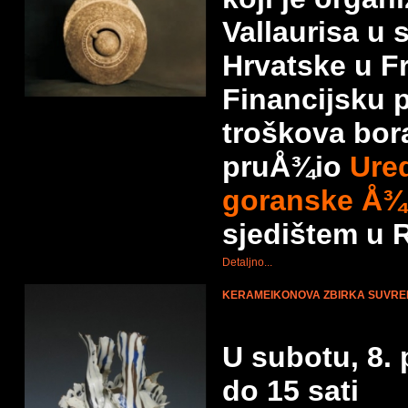
Vallaurisa u 
Hrvatske u F
Financijsku p
troškova bor
pruÅ¾io
Ure
goranske Å¾
sjedištem u R
Detaljno...
KERAMEIKONOVA ZBIRKA SUVRE
U subotu, 8. 
do 15 sati