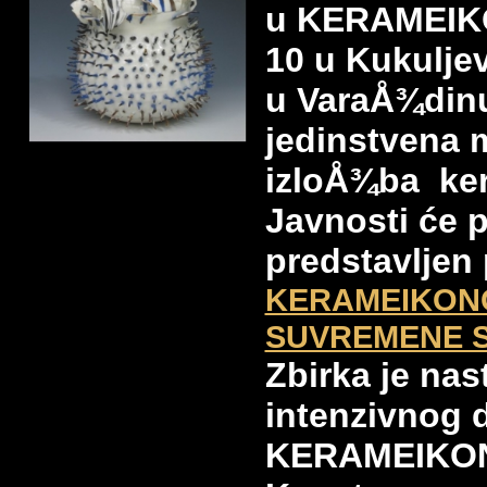
u KERAMEIKON
10 u Kukuljev
u VaraÅ¾dinu
jedinstvena
izloÅ¾ba ke
Javnosti će p
predstavljen
KERAMEIKON
SUVREMENE 
Zbirka je nas
intenzivnog 
KERAMEIKONA