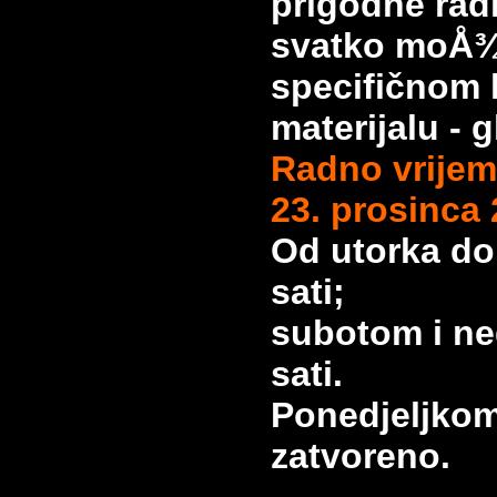
prigodne rad
svatko moÅ¾
specifičnom
materijalu - gl
Radno vrijem
23. prosinca 
Od utorka do
sati;
subotom i ne
sati.
Ponedjeljkom
zatvoreno.