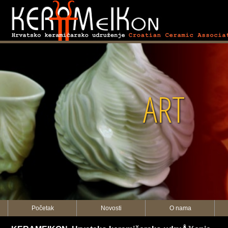
KERAMEIKON
Početak
Novosti
O nama