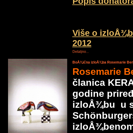
Popis donatora
Više o izloÅ
2012
Detaljno...
BoÅ¾ićna izloÅ¾ba Rosemarie Ben
Rosemarie B
članica KER
godine prire
izloÅ¾bu u s
Schönburgers
izloÅ¾benom