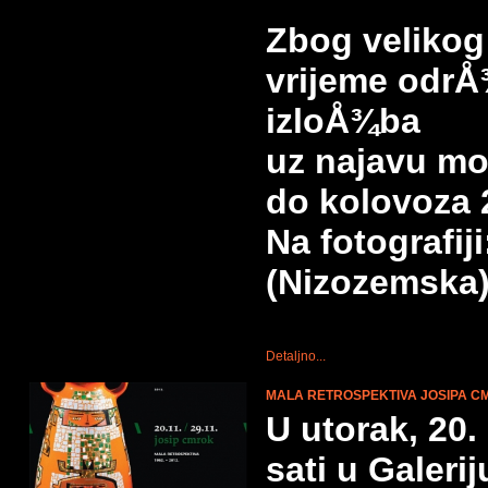
Zbog velikog
vrijeme odrÅ
izloÅ¾ba
uz najavu mo
do kolovoza 
Na fotografij
(Nizozemska
Detaljno...
MALA RETROSPEKTIVA JOSIPA 
U utorak, 20.
sati u Galer