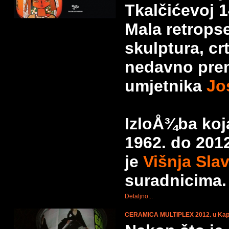
Tkalčićevoj 1
Mala retrops
skulptura, cr
nedavno pre
umjetnika
Jo
IzloÅ¾ba koj
1962. do 201
je
Višnja Sla
suradnicima.
Detaljno...
CERAMICA MULTIPLEX 2012. u Kap