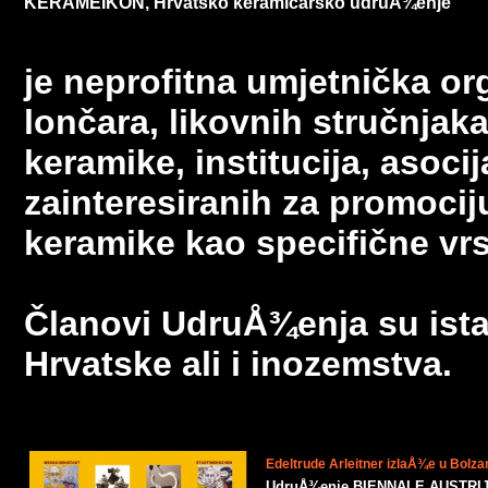
KERAMEIKON, Hrvatsko keramičarsko udruÅ¾enje
je neprofitna umjetnička or
lončara, likovnih stručnjaka,
keramike, institucija, asocij
zainteresiranih za promocij
keramike kao specifične vrs
Članovi
UdruÅ¾enja
su ista
Hrvatske ali i inozemstva.
Edeltrude Arleitner izlaÅ¾e u Bolza
UdruÅ¾enje BIENNALE AUSTRIJA