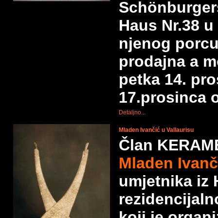
Schönburger
Haus Nr.38 u
njenog porcul
prodajna a m
petka 14. pr
17.prosinca o
Detaljno...
Mladen Ivančić u Vallaurisu
Član KERAME
Mladen Ivanč
umjetnika iz 
rezidencijal
koji je organi