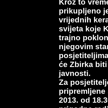
Kroz to vrem
prikupljeno j
vrijednih ker
svijeta koj
trajno poklo
njegovim sta
posjetiteljim
će Zbirka bit
javnosti.
Za posjetitel
pripremljene 
2013. od 18.3