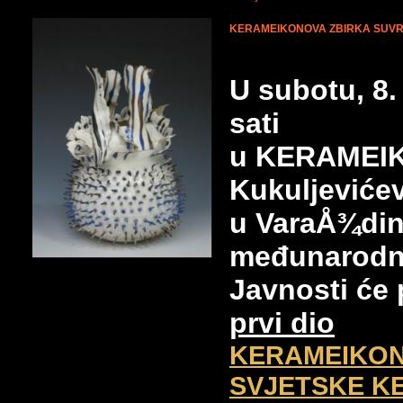
KERAMEIKONOVA ZBIRKA SUV
U subotu, 8.
sati
u KERAMEIKO
Kukuljevićev
u VaraÅ¾din
međunarodn
Javnosti će 
prvi dio
KERAMEIKON
SVJETSKE K