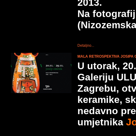
2013.
Na fotografij
(Nizozemska
Detaljno...
MALA RETROSPEKTIVA JOSIPA
U utorak, 20
Galeriju UL
Zagrebu, otv
keramike, sk
nedavno pre
umjetnika
J