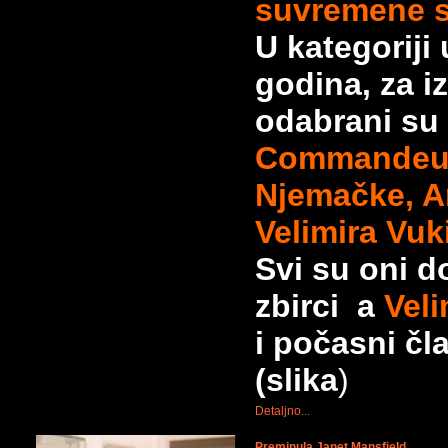
suvremene s
U kategoriji 
godina, za i
odabrani su
Commandeur
Njemačke, An
Velimira Vuki
Svi su oni
zbirci a
Veli
i počasni 
(slika
)
Detaljno...
Preminula Janet Mansfield