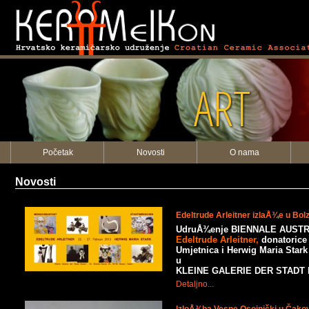
ART
Početak
Novosti
O nama
Novosti
Edeltrude Arleitner izlaÅ¾e u Bol
UdruÅ¾enje BIENNALE AUSTRIJ
Edeltrude Arleitner,
donatorice
Umjetnica i Herwig Maria Star
u
KLEINE GALERIE DER STADT
Detaljno...