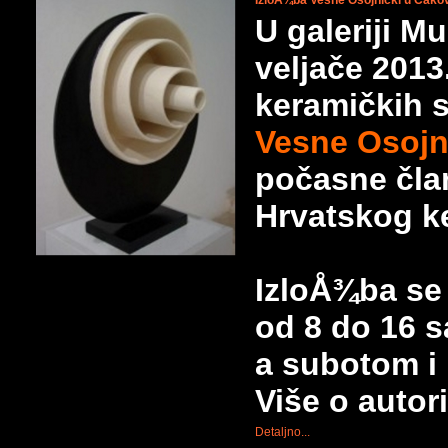
IzloÅ¾ba Vesne Osojnički u Čako
U galeriji M
veljače 2013
keramičkih 
Vesne Osojni
počasne čl
Hrvatskog k
IzloÅ¾ba se
od 8 do 16 s
a subotom i 
Više o autori
Detaljno...