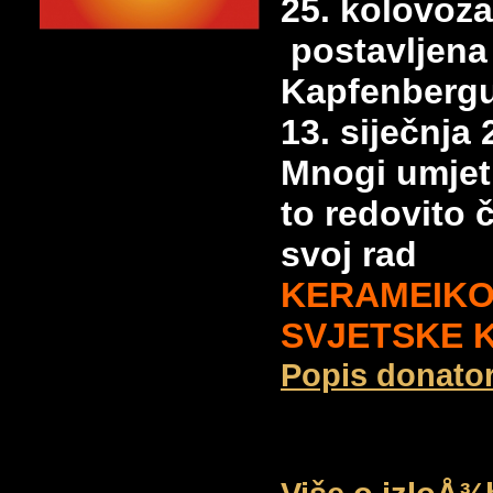
25. kolovoza
postavljena 
Kapfenbergu
13. siječnja 
Mnogi umjetn
to redovito 
svoj rad
KERAMEIKO
SVJETSKE 
Popis donator