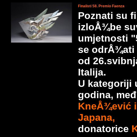
Finalisti 58. Premio Faenza
Poznati su f
izloÅ¾be su
umjetnosti "
se odrÅ¾ati
od 26.svibn
Italija.
U kategoriji
godina, međ
KneÅ¾ević iz
Japana,
donatorice