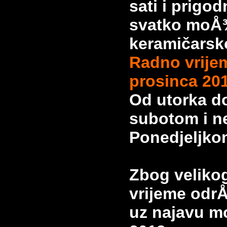
sati i prigo
svatko moÅ¾
keramičarsko
Radno vrijem
prosinca 201
Od utorka do
subotom i ne
Ponedjeljko
Zbog veliko
vrijeme odr
uz najavu m