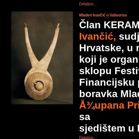
Detaljno...
Mladen Ivančić u Vallaurisu
Član KERAM
Ivančić,
sudje
Hrvatske, u
koji je organ
sklopu Festi
Financijsku 
boravka Mla
Å¾upana Pr
sa
sjedištem u R
Detaljno...