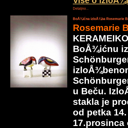
Više o izloÅ
Detaljno...
BoÅ¾ićna izloÅ¾ba Rosemarie B
Rosemarie B
KERAMEIKONA
BoÅ¾ićnu iz
Schönburger
izloÅ¾benom
Schönburger
u Beču. Izl
stakla je pr
od petka 14.
17.prosinca 