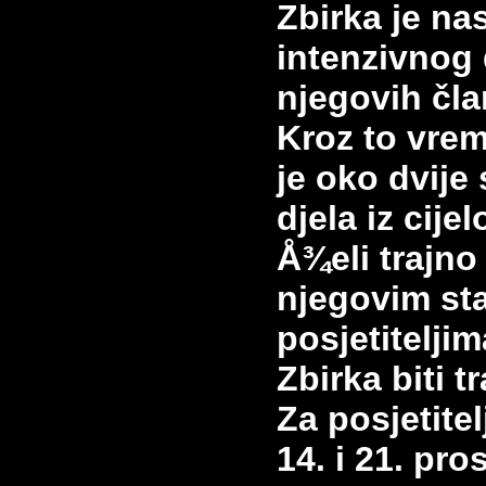
Zbirka je na
intenzivnog
njegovih čla
Kroz to vre
je oko dvije
djela iz cij
Å¾eli trajno
njegovim st
posjetitelji
Zbirka biti 
Za posjetite
14. i 21. pr