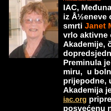
IAC, Međuna
iz Å½eneve o
smrti
Janet 
vrlo aktivne
Akademije, č
dopredsjedn
Preminula je
miru, u boln
prijepodne, u
Akademija je
pripr
iac.org
posvećenu n