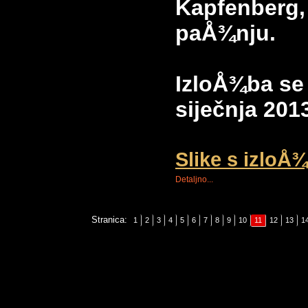
Kapfenberg,
paÅ¾nju.
IzloÅ¾ba se
siječnja 201
Slike s izloÅ
Detaljno...
Stranica:
1
2
3
4
5
6
7
8
9
10
11
12
13
1