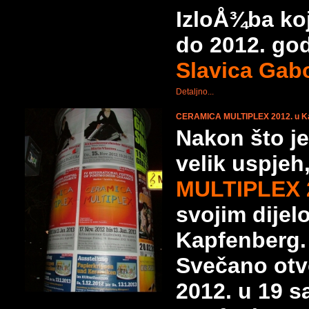
IzloÅ¾ba koj
do 2012. god
Slavica Gab
Detaljno...
CERAMICA MULTIPLEX 2012. u K
Nakon što j
velik uspje
MULTIPLEX 
svojim dijel
Kapfenberg.
Svečano otvo
2012. u 19 s