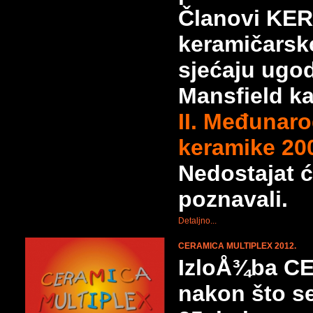
Članovi KE
keramičarsk
sjećaju ugo
Mansfield ka
II. Međunar
keramike 20
Nedostajat ć
poznavali.
Detaljno...
CERAMICA MULTIPLEX 2012.
IzloÅ¾ba C
nakon što s