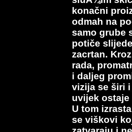
konačni proi
odmah na poč
samo grube s
potiče slijede
zacrtan. Kroz
rada, promat
i daljeg promi
vizija se širi 
uvijek ostaje
U tom izrasta
se viškovi ko
zatvaraju i n