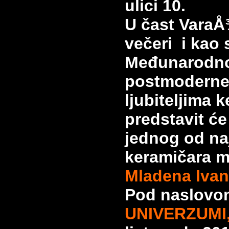
ulici 10.
U čast VaraÅ
večeri i kao 
Međunarodnog
postmoderne 
ljubiteljima 
predstavit ć
jednog od naj
keramičara m
Mladena Ivan
Pod naslov
UNIVERZUMI