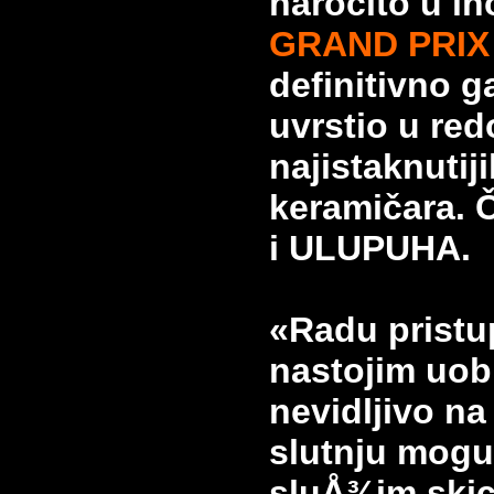
naročito u in
GRAND PRIX 
definitivno ga
uvrstio u red
najistaknutij
keramičara.
i ULUPUHA.
«Radu pristu
nastojim uobl
nevidljivo na
slutnju mogu
sluÅ¾im skic