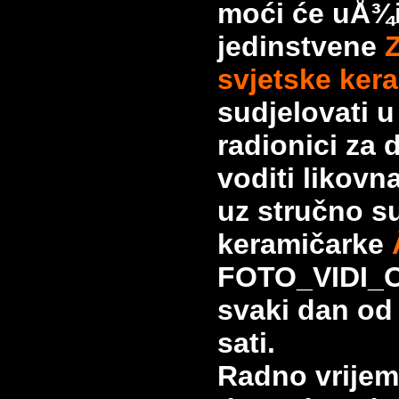
moći će uÅ¾i
jedinstvene
svjetske ker
sudjelovati 
radionici za 
voditi likovn
uz stručno s
keramičarke
FOTO_VIDI_O
svaki dan od 
sati.
Radno vrijeme