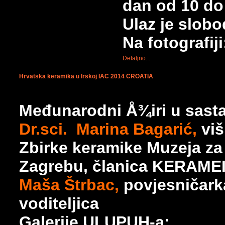
dan od 10 do 
Ulaz je slobo
Na fotografij
Detaljno...
Hrvatska keramika u Irskoj IAC 2014 CROATIA
Međunarodni Å¾iri u sast
Dr.sci. Marina Bagarić,
viš
Zbirke keramike Muzeja za 
Zagrebu, članica KERAME
Maša Štrbac,
povjesničarka
voditeljica
Galerije ULUPUH-a;