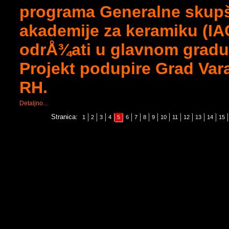
programa Generalne skup
akademije za keramiku (IAC
odrÅ¾ati u glavnom gradu 
Projekt podupire Grad Var
RH.
Detaljno...
Stranica:
1
2
3
4
5
6
7
8
9
10
11
12
13
14
15