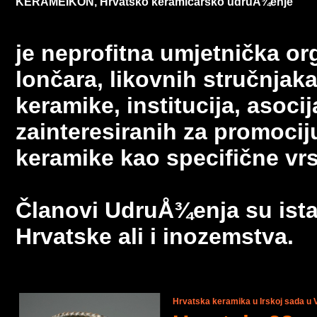
KERAMEIKON, Hrvatsko keramičarsko udruÅ¾enje
je neprofitna umjetnička or
lončara, likovnih stručnjaka,
keramike, institucija, asocij
zainteresiranih za promocij
keramike kao specifične vrs
Članovi
UdruÅ¾enja
su ista
Hrvatske ali i inozemstva.
Hrvatska keramika u Irskoj sada u