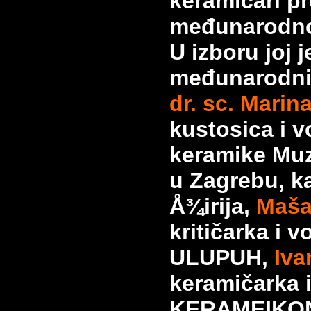
keramičari pre
međunarodno
U izboru joj
međunarodni Å
dr. sc. Marin
kustosica i v
keramike Muz
u Zagrebu,
k
Å¾irija,
Maša
kritičarka i v
ULUPUH,
Iva
keramičarka 
KERAMEIKON