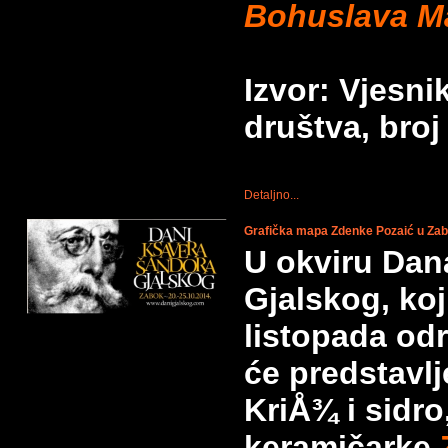
Bohuslava Ma
Izvor: Vjesn
društva, broj
Detaljno...
Grafička mapa Zdenke Pozaić u Za
U okviru Dan
Gjalskog, koj
listopada od
će predstavlj
KriÅ¾ i sidro
keramičarke