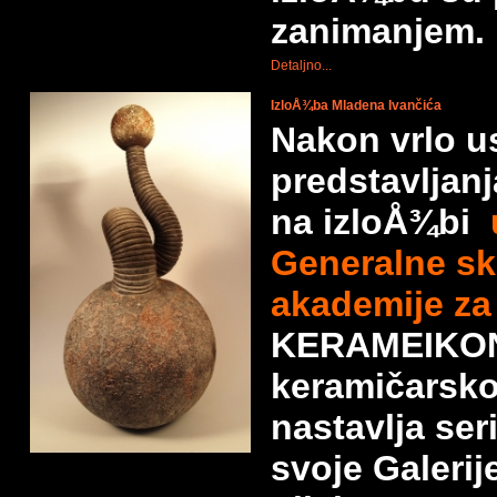
zanimanjem.
Detaljno...
IzloÅ¾ba Mladena Ivančića
Nakon vrlo u
predstavljan
na izloÅ¾bi
Generalne s
akademije za
KERAMEIKON
keramičarsk
nastavlja ser
svoje Galerij