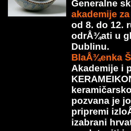
Generalne s
akademije za
od 8. do 12. 
odrÅ¾ati u g
Dublinu.
BlaÅ¾enka Šo
Akademije i 
KERAMEIKON
keramičarsk
pozvana je j
pripremi izl
izabrani hrva