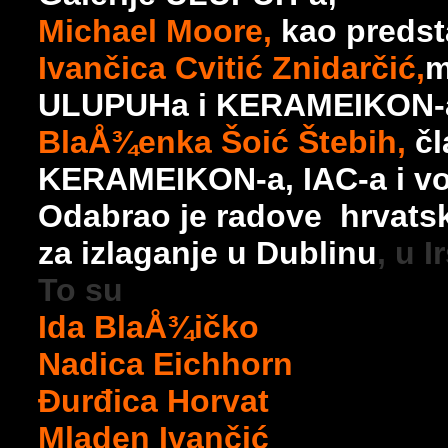
Michael Moore,
kao predst
Ivančica Cvitić Znidarčić,
m
ULUPUHa i KERAMEIKON-
BlaÅ¾enka Šoić Štebih,
čl
KERAMEIKON-a, IAC-a i vod
Odabrao je radove hrvatsk
za izlaganje u Dublinu
,
u I
To su
Ida BlaÅ¾ičko
Nadica Eichhorn
Đurđica Horvat
Mladen Ivančić