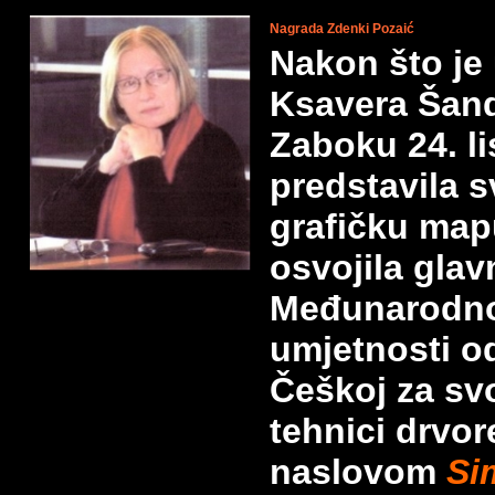
Nagrada Zdenki Pozaić
Nakon što je
Ksavera Šand
Zaboku 24. l
predstavila
s
grafičku ma
osvojila gla
Međunarodn
umjetnosti o
Češkoj za svo
tehnici
drvor
naslovom
Si