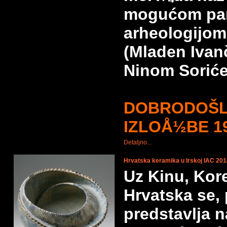
mogućom pa
arheologijom
(Mladen Ivan
Ninom Soriće
DOBRODOŠL
IZLOÅ½BE 19
Detaljno...
Hrvatska keramika u Irskoj IAC 20
Uz Kinu, Kore
Hrvatska se, 
predstavlja n