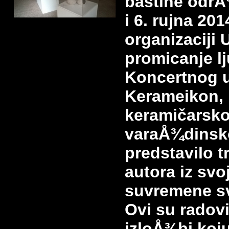
baštine odrÅ
i 6. rujna 20
organizaciji 
promicanje lj
Koncertnog 
Kerameikon,
keramičarsko
varaÅ¾dinsk
predstavilo tr
autora iz svo
suvremene sv
Ovi su radovi
izloÅ¾bi koj