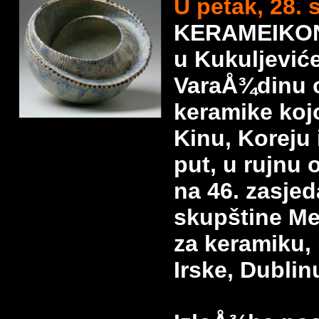
U petak, 28. 
KERAMEIKON
u Kukuljeviće
VaraÅ¾dinu o
keramike koj
Kinu, Koreju 
put, u rujnu 
na 46. zasje
skupštine M
za keramiku,
Irske, Dublin