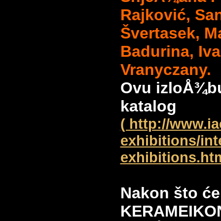
Rajković, San
Švertasek, M
Badurina, Iv
Vranyczany.
Ovu izloÅ¾bu
katalog
( http://www.i
exhibitions/int
exhibitions.ht
Nakon što će
KERAMEIKONO