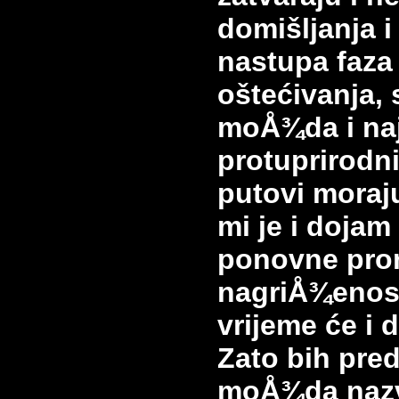
domišljanja i
nastupa faza 
oštećivanja,
moÅ¾da i naj
protuprirodni 
putovi moraju
mi je i dojam
ponovne pro
nagriÅ¾enos
vrijeme će i d
Zato bih pre
moÅ¾da naz