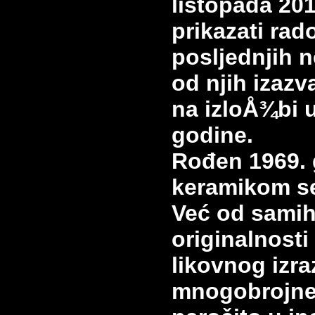
listopada 201
prikazati rad
posljednjih 
od njih izazv
na izloÅ¾bi 
godine.
Rođen 1969. g
keramikom se
Već od samih
originalnosti
likovnog izra
mnogobrojne 