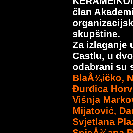
KERAMEIKON
član Akademij
organizacijs
skupštine.
Za izlaganje
Castlu, u dvo
odabrani su s
BlaÅ¾ičko, N
Đurđica Horv
Višnja Marko
Mijatović, Dan
Svjetlana Pl
SnjeÅ¾ana Po