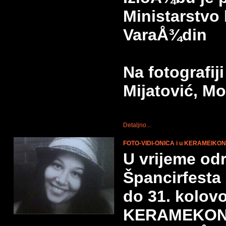
Ministarstvo 
VaraÅ¾din
Na fotografij
Mijatović, M
Detaljno...
FOTO-VIDI-ONICA i u KERAMEIKO
U vrijeme od
Špancirfesta
do 31. kolovo
KERAMEKONO