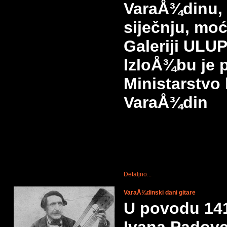
VaraÅ¾dinu, 
siječnju,
moći
Galeriji ULU
IzloÅ¾bu je
Ministarstvo 
VaraÅ¾din
Detaljno...
VaraÅ¾dinski dani gitare
U povodu 141.