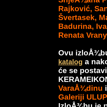
Rajković, San
Švertasek, M
Badurina, Iv
Renata Vrany
Ovu izloÅ¾bu
a nak
katalog
će se postavi
KERAMEIKO
VaraÅ¾dinu
Galeriji UL
IzloÅ¾bu je