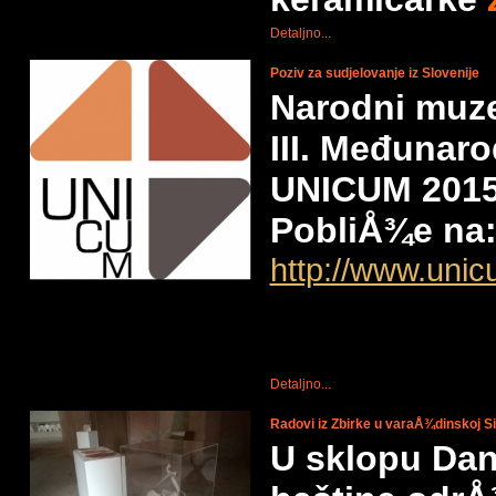
Detaljno...
Poziv za sudjelovanje iz Slovenije
Narodni muze
III. Međunaro
UNICUM 2015
PobliÅ¾e na
http://www.unic
Detaljno...
Radovi iz Zbirke u varaÅ¾dinskoj S
U sklopu Dan