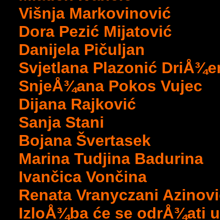
Višnja Markovinović
Dora Pezić Mijatović
Danijela Pičuljan
Svjetlana Plazonić DriÅ¾
SnjeÅ¾ana Pokos Vujec
Dijana Rajković
Sanja Stani
Bojana Švertasek
Marina Tudjina Badurina
Ivančica Vončina
Renata Vranyczani Azinovi
IzloÅ¾ba će se odrÅ¾ati u