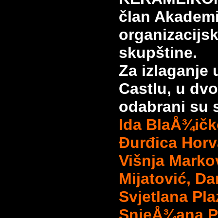
član Akademij
organizacijs
skupštine.
Za izlaganje
Castlu, u dvo
odabrani su s
Ida BlaÅ¾ičk
Đurđica Horv
Višnja Marko
Mijatović, Dan
Svjetlana Pl
SnjeÅ¾ana P