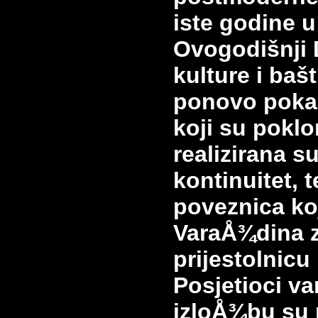
iste godine 
Ovogodišnji
kulture i bašt
ponovo poka
koji su poklo
realizirana s
kontinuitet, 
poveznica koj
VaraÅ¾dina 
prijestolnicu
Posjetioci v
izloÅ¾bu su p