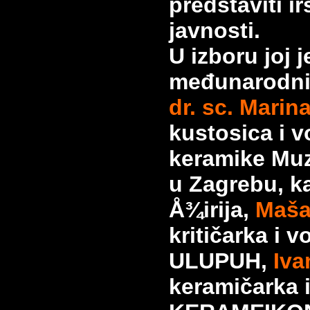
predstaviti i
javnosti.
U izboru joj
međunarodni Å
dr. sc. Marin
kustosica i v
keramike Muz
u Zagrebu, k
Å¾irija,
Maša
kritičarka i v
ULUPUH,
Iva
keramičarka 