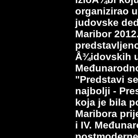
organizirao 
judovske ded
Maribor 2012.
predstavljen
Å¾idovskih 
Međunarodno
"Predstavi s
najbolji - Pr
koja je bila 
Maribora prij
i IV. Međun
postmoderne