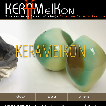
KERAMEIKON
Početak
Novosti
O nama