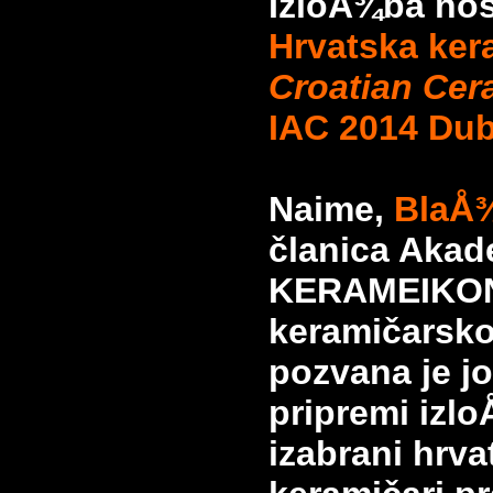
IzloÅ¾ba nos
Hrvatska kera
Croatian Cera
IAC 2014 Dub
Naime,
BlaÅ¾
članica Akad
KERAMEIKON
keramičarsk
pozvana je j
pripremi izl
izabrani hrva