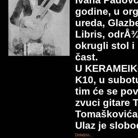
Ivana Padovc
godine, u or
ureda, Glazbe
Libris, odrÅ¾
okrugli stol 
čast.
U KERAMEIK
K10, u subotu
tim će se po
zvuci gitare 
Tomaškovića
Ulaz je slobo
Detaljno...