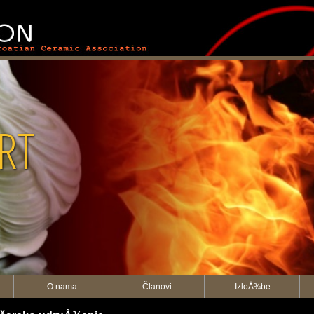
RT
O nama
Članovi
IzloÅ¾be