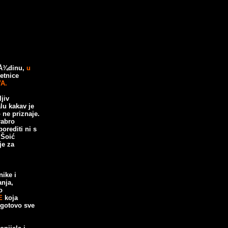
aÅ¾dinu,
u
etnice
A.
jiv
lu kakav je
 ne priznaje.
rabro
orediti ni
s
 Šoić
je za
ike i
anja,
o
E
koja
 gotovo sve