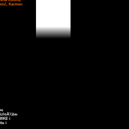
unić,
Karmen
pu
 izloÅ¾ba-
IKE i
tu i