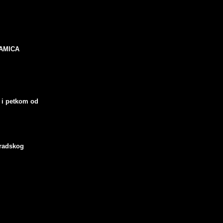
ERAMICA
 i petkom od
radskog