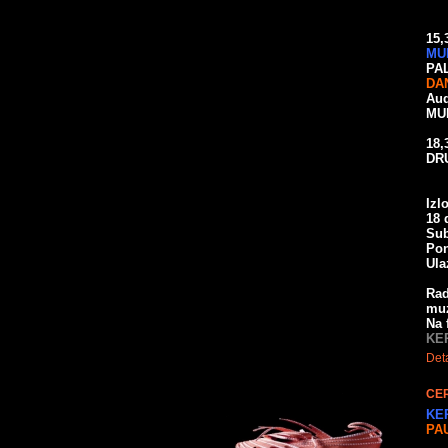
15,
MU
PA
DA
Aud
MU
18,
DR
Izl
18 
Sub
Pon
Ula
Rad
muz
Na 
KE
Deta
CER
KE
PA