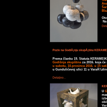
Ana
Šar
Bla
Otv
Na 
Deta
Poziv na GodiÅ¡nju skupÅ¡tinu KERAM
Prema članku 19. Statuta KERAMEIK
Godišnja skupština
za 2016. koja će
u subotu, 10.prosinca 2016. u 15 sat
u Gundulićevoj ulici 11 u VaraÅ¾din
Detaljno...
KER
U
G
man
izb
obi
Var