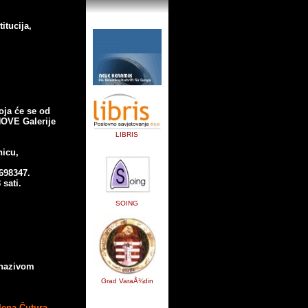
itucija,
koja će se od
NOVE Galerije
LIBRIS
nicu,
698347.
sati.
SOING
 nazivom
Grad VaraÅ¾din
lena Čutura,