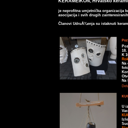
KERAMEIKON, Hrvatsko kerami
je neprofitna umjetnička organizacija ker
asocijacija i svih drugih zainteresiran
Članovi
UdruÅ¾enja
su istaknuti kerami
Poz
Poz
18.
K 1
Rok
Na 
fot
Kon
Otv
Na 
Deta
KUG
U i
Va
KU
Izl
Sud
Sla