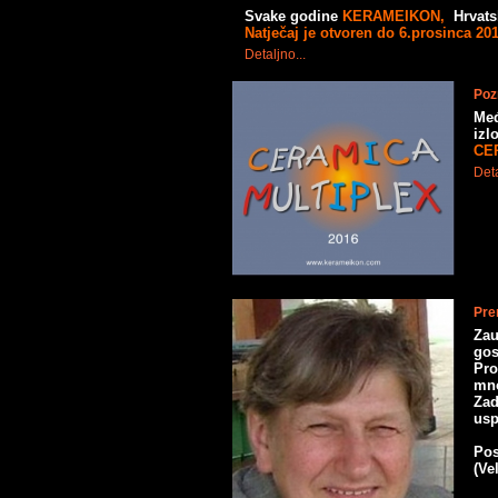
Svake godine
KERAMEIKON,
Hrvatsk
Natječaj je otvoren do 6.prosinca 20
Detaljno...
Pozn
Međ
izl
CE
Deta
Pre
Zau
go
Pro
mno
Zad
us
Pos
(Ve