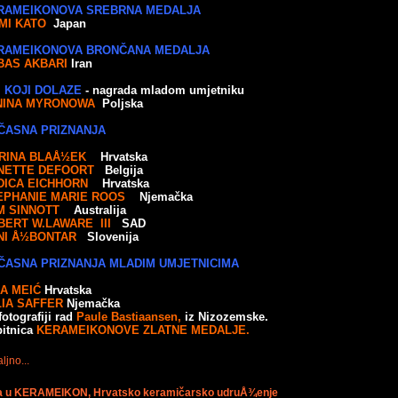
RAMEIKONOVA SREBRNA MEDALJA
MI KATO
Japan
RAMEIKONOVA BRONČANA MEDALJA
BAS AKBARI
Iran
I KOJI DOLAZE
- nagrada mladom umjetniku
NINA MYRONOWA
Poljska
ČASNA PRIZNANJA
RINA BLAÅ½EK
Hrvatska
NETTE DEFOORT
Belgija
DICA EICHHORN
Hrvatska
EPHANIE MARIE ROOS
Njemačka
M SINNOTT
Australija
BERT W.LAWARE III
SAD
NI Å½BONTAR
Slovenija
ČASNA PRIZNANJA MLADIM UMJETNICIMA
DA MEIĆ
Hrvatska
LIA SAFFER
Njemačka
fotografiji rad
Paule Bastiaansen,
iz Nizozemske.
itnica
KERAMEIKONOVE ZLATNE MEDALJE.
ljno...
nova u KERAMEIKON, Hrvatsko keramičarsko udruÅ¾enje