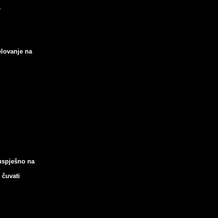
.
elovanje na
 uspješno
na
 čuvati