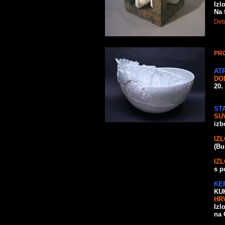
Izl
Na 
Deta
PRO
AT
DO
20.
ST
SU
izb
IZ
(Bu
IZ
s p
KE
KU
HR
Izl
na