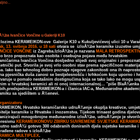
ljno...
oÅ¾ba Ivančice Vončine u Galeriji K10
zlozima KERAMEIKON-ove Galerije K10 u Kukuljevićevoj ulici 10 u Var
ak, 13. svibnja 2016. u 18 sati
otvara se izloÅ¾be keramike izuzetne umj
ANČICE
VONČINE
iz Zagreba.IzloÅ¾ba je nazvana
MALA RETROSPEKTIV
lo brzo prepoznata kao osobita i osebujna pojava među hrvatskim
amičarima
Ivančica Vončina dosljedno slijedi svoj originalni i prepoznatl
etnički put.
Stvorila je svoj vrlo osobni stav prema specifičnom materija
na.
Iako kao tehnolog dobro poznaje njegove zakonitosti ona ih naprosto
na pjesnička duša zanosi se bestjelesnošću i krhkoćom koju uporno i h
tvaruje u pomalo nestašnim dostignućima koja se tako lako ne mogu usp
nim u hrvatskoj keramici ali ni onoj internacionalnoj… "piše BlaÅ¾enka
bih,
predsjednica KERAMEIKON-a i članica IAC-a, Međunarodne akademi
amiku sa sjedištem u Å½enevi.
rganizatoru
AMEIKON, Hrvatsko keramičarsko udruÅ¾enje okuplja kreativce, umjetn
bitelje
keramike iz Hrvatske i inozemstva. Tijekom trinaest godina djelov
anizirajući
mnogobrojne međunarodne izloÅ¾be, udruÅ¾enje je stvoril
resivnu
KERAMEIKONOVU ZBIRKU SUVREMENE SVJETSKE KERAMIK
nutno sadrÅ¾i gotovo 300
odabranih doniranih djela svjetske keramike i
rađene radove s izloÅ¾be
RAMICA MULTIPLEX
.