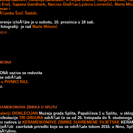
 Ereš, Sapana Gandharb, Narcisa GlaÅ¾ar,Ljubica Lovrenčić, Marta Mil
man i
Å¾enka Šoić Štebih.
orenje izloÅ¾be je u subotu, 10. prosinca u 18 sati.
fotografiji je rad
Marte Milunić
ljno...
EIKONA
ONA saziva se redovita
 se odrÅ¾ati
i u PIVNICI RAJ,
u.
AMEIKONOVA ZBIRKA U SPLITU
aleriji DIOKLECIJAN
Muzeja grada Splita, Papalićeva 1 u Splitu, u sklo
ifestacije
TRI GRGURA
odrÅ¾at će se od 26. listopada do 9. studenoga
or radova iz
KERAMEIKONOVE ZBIRKE SUVREMENE SVJETSKE
KERAM
ljeÅ¾iti završetak priredbi koje su se odrÅ¾ale tokom 2016. u Ninu, Spli
aÅ¾dinu.