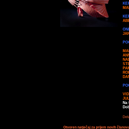
KE
MA
KE
AB
ON
JA
PO
MA
AN
NA
ST
PA
RO
DA
PO
VI
JU
Na 
Dob
Deta
Otvoren natječaj za prijem novih čla