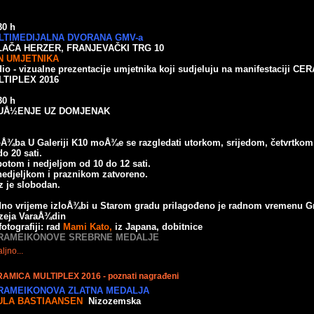
30 h
LTIMEDIJALNA DVORANA GMV-a
LAČA HERZER, FRANJEVAČKI TRG 10
N UMJETNIKA
io - vizualne prezentacije umjetnika koji sudjeluju na manifestaciji C
LTIPLEX 2016
30 h
UÅ½ENJE UZ DOMJENAK
oÅ¾ba U Galeriji K10 moÅ¾e se razgledati utorkom, srijedom, četvrtkom
do 20 sati.
otom i nedjeljom od 10 do 12 sati.
edjeljkom i praznikom zatvoreno.
z je slobodan.
no vrijeme izloÅ¾bi u Starom gradu prilagođeno je radnom vremenu G
eja VaraÅ¾din
fotografiji: rad
Mami Kato,
iz Japana, dobitnice
RAMEIKONOVE SREBRNE MEDALJE
ljno...
AMICA MULTIPLEX 2016 - poznati nagrađeni
RAMEIKONOVA ZLATNA MEDALJA
ULA BASTIAANSEN
Nizozemska