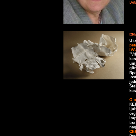
Deta
Izl
U i
pet
IV
"Vr
ker
umj
gli
Nje
os
jed
Šte
ker
O o
KER
lju
org
imp
tre
nag
CE