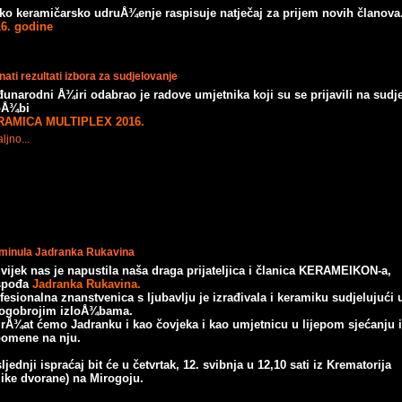
o keramičarsko udruÅ¾enje raspisuje natječaj za prijem novih članova
16. godine
ati rezultati izbora za sudjelovanje
unarodni Å¾iri odabrao je radove umjetnika koji su se prijavili na sudj
oÅ¾bi
RAMICA MULTIPLEX 2016.
ljno...
minula Jadranka Rukavina
vijek nas je napustila naša draga prijateljica i članica KERAMEIKON-a,
spođa
Jadranka Rukavina.
fesionalna znanstvenica s ljubavlju je izrađivala i keramiku sudjelujući
gobrojim izloÅ¾bama.
rÅ¾at ćemo Jadranku i kao čovjeka i kao umjetnicu u lijepom sjećanju i
pomene
na nju.
ljednji ispraćaj bit će u četvrtak, 12. svibnja u 12,10 sati iz Krematorija
like dvorane) na Mirogoju.