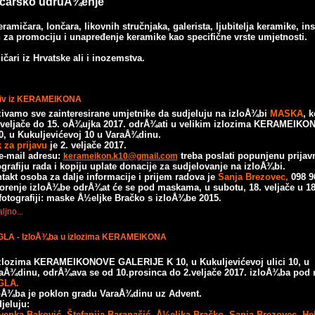
čarsko udruÅ¾enje
amičara, lončara, likovnih stručnjaka, galerista, ljubitelja keramike, inst
ih za promociju i unapređenje keramike kao specifične vrste umjetnosti.
čari iz Hrvatske ali i inozemstva.
iv iz KERAMEIKONA
ivamo sve zainteresirane umjetnike da sudjeluju na izloÅ¾bi
MASKA
, 
 veljače do 15. oÅ¾ujka 2017. odrÅ¾ati u velikim izlozima KERAMEIKO
0, u Kukuljevićevoj 10 u VaraÅ¾dinu.
 za prijavu
je 2. veljače 2017.
e-mail adresu:
treba poslati popunjenu prijav
kerameikon.k10@gmail.com
ografiju rada i kopiju uplate donacije za sudjelovanje na izloÅ¾bi.
takt osoba za dalje informacije i prijem radova je
Sanja Brezovec,
098 9
orenje izloÅ¾be odrÅ¾at će se pod maskama, u subotu, 18. veljače u 18 
fotografiji: maske Å½eljke Bračko s izloÅ¾be 2015.
ljno...
LA - IzloÅ¾ba u izlozima KERAMEIKONA
zlozima KERAMEIKONOVE GALERIJE K 10, u Kukuljevićevoj ulici 10, u
raÅ¾dinu,
odrÅ¾ava se od 10.prosinca do 2.veljače 2017. izloÅ¾ba pod
GLA.
oÅ¾ba je poklon gradu VaraÅ¾dinu uz Advent.
jeluju:
venka Baković, Štefanija Baranašić, Å½eljka Bračko, Sanja Brezovec,
He