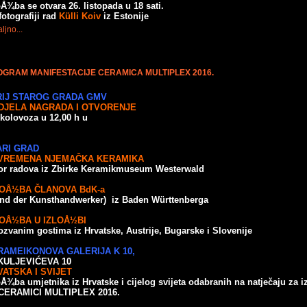
oÅ¾ba se otvara 26. listopada u 18 sati.
fotografiji rad
Külli Koiv
iz Estonije
ljno...
GRAM MANIFESTACIJE CERAMICA MULTIPLEX 2016.
RIJ STAROG GRADA GMV
DJELA NAGRADA I OTVORENJE
 kolovoza u 12,00 h u
ARI GRAD
VREMENA NJEMAČKA KERAMIKA
or radova iz Zbirke Keramikmuseum Westerwald
LOÅ½BA ČLANOVA BdK-a
nd der Kunsthandwerker) iz Baden Württenberga
LOÅ½BA U IZLOÅ½BI
ozvanim gostima iz Hrvatske, Austrije, Bugarske i Slovenije
RAMEIKONOVA GALERIJA K 10,
KULJEVIĆEVA 10
VATSKA I SVIJET
oÅ¾ba umjetnika iz Hrvatske i cijelog svijeta odabranih na natječaju za i
CERAMICI MULTIPLEX 2016.