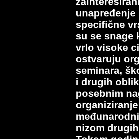
zainteresiran
unapređenje
specifične
vr
su se snage k
vrlo visoke c
ostvaruju org
seminara, ško
i
drugih oblik
posebnim na
organiziranj
međunarodnih
nizom drugih 