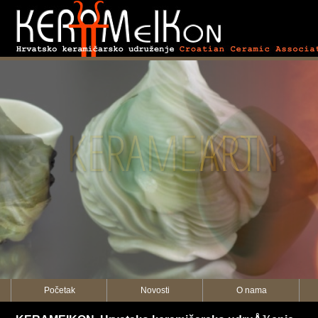
KERAMEIKON
Početak
Novosti
O nama