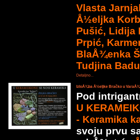
Vlasta Jarnja
Å½eljka Korb
Pušić, Lidija
Prpić, Karmen
BlaÅ¾enka Šo
Tudjina Badu
Detaljno...
IzloÅ¾ba Å½eljke Bračko u VaraÅ¾
Pod intrigan
U KERAMEIKO
- Keramika k
svoju prvu s