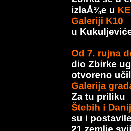
izlaÅ¾e u
KE
Galeriji K10
u Kukuljević
Od 7. rujna d
dio Zbirke u
otvoreno učil
Galerija grad
Za tu priliku
Štebih i Dani
su i postavil
21 zemlje svi