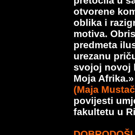
pretočila u š
otvorene kom
oblika i razig
motiva. Obris
predmeta ilu
urezanu prič
svojoj novoj 
Moja Afrika.»
(
Maja Mustač
povijesti umj
fakultetu u Ri
DOBRODOŠL