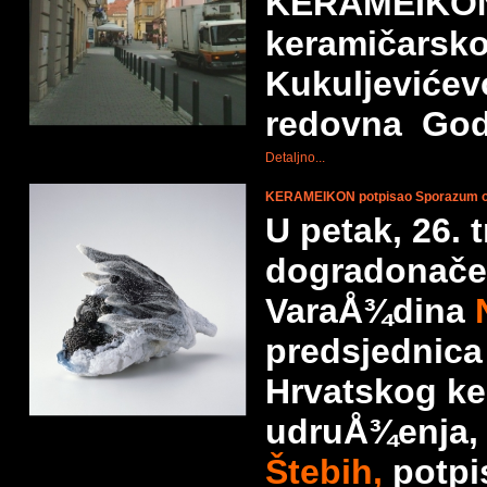
KERAMEIKON
keramičarsk
Kukuljevićev
redovna Godi
Detaljno...
KERAMEIKON potpisao Sporazum o
U petak, 26. 
dogradonače
VaraÅ¾dina
predsjednic
Hrvatskog k
udruÅ¾enja
Štebih,
potpi