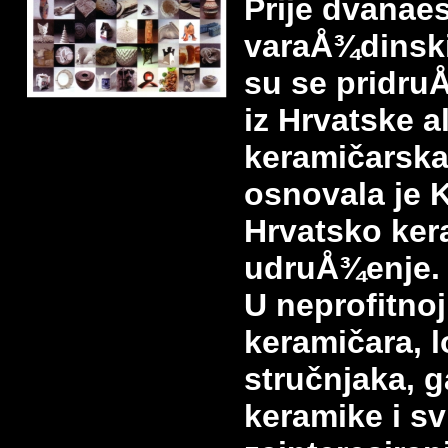
Prije dvanae
varaÅ¾dinski
su se pridruÅ
iz Hrvatske al
keramičarska
osnovala je
Hrvatsko ker
udruÅ¾enje.
U neprofitnoj
keramičara, l
stručnjaka, ga
keramike i sv