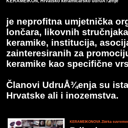
KERAMEIKON, Hrvatsko keramičarsko udruÅ¾enje
je neprofitna umjetnička or
lončara, likovnih stručnjaka,
keramike, institucija, asocij
zainteresiranih za promocij
keramike kao specifične vrs
Članovi
UdruÅ¾enja
su ista
Hrvatske ali i inozemstva.
KERAMEIKONOVA Zbirka suvremene 