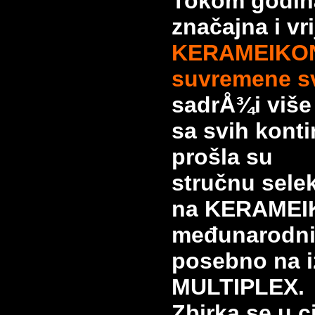
Tokom godina
značajna i vr
KERAMEIKON
suvremene s
sadrÅ¾i više
sa svih konti
prošla su
stručnu selek
na KERAMEI
međunarodni
posebno na
MULTIPLEX.
Zbirka se u c