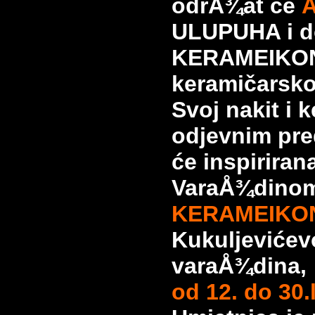
odrÅ¾at će
Å
ULUPUHA i d
KERAMEIKON
keramičarsk
Svoj nakit i 
odjevnim pr
će
inspirira
VaraÅ¾dinom,
KERAMEIKON
Kukuljevićevo
varaÅ¾dina,
od 12. do 30.