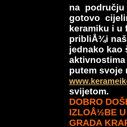
na području
gotovo cijeli
keramiku i u 
pribliÅ¾i naš
jednako kao 
aktivnostima
putem svoje 
www.kerameik
svijetom.
DOBRO DOŠL
IZLOÅ½BE U
GRADA KRAPI