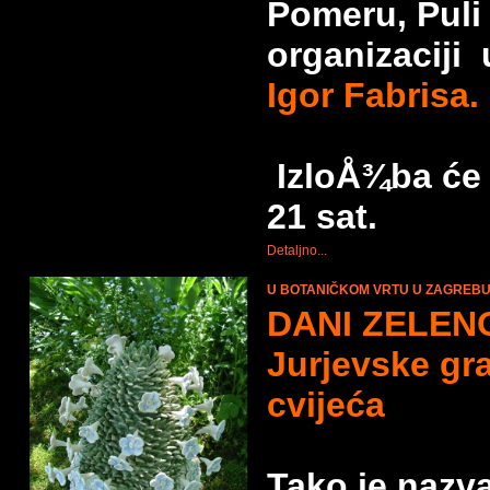
Pomeru, Puli
organizaciji
Igor Fabrisa.
IzloÅ¾ba će s
21 sat.
Detaljno...
U BOTANIČKOM VRTU U ZAGREBU
DANI ZELEN
Jurjevske gr
cvijeća
Tako je nazv