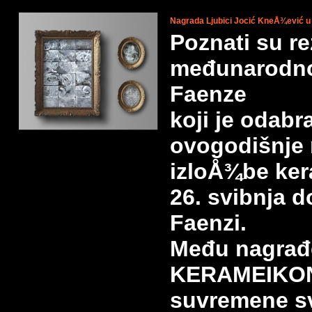
Nagrada Ljubici Jocić KneÅ¾ević u
Poznati su re
međunarodnog
Faenze
koji je odabr
ovogodišnje
izloÅ¾be ker
26. svibnja d
Faenzi.
Među nagrađe
KERAMEIKON
suvremene sv