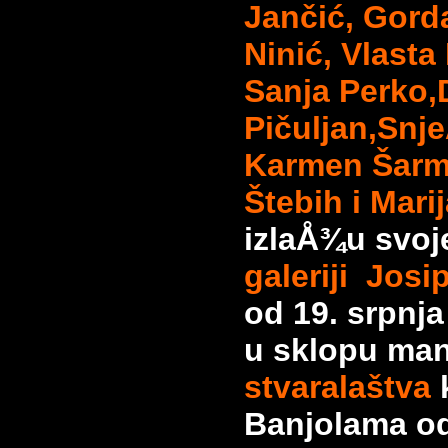
Jančić, Gord
Ninić, Vlasta
Sanja Perko,
Pičuljan,Snj
Karmen Šarm
Štebih i Mari
izlaÅ¾u svoj
galeriji Jos
od 19. srpnja
u sklopu man
stvaralaštva
k
Banjolama od