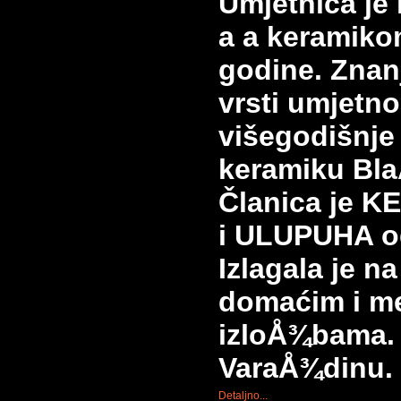
Umjetnica je
a a keramiko
godine. Znan
vrsti umjetnos
višegodišnje
keramiku Bla
Članica je 
i ULUPUHA od
Izlagala je n
domaćim i m
izloÅ¾bama
VaraÅ¾dinu.
Detaljno...