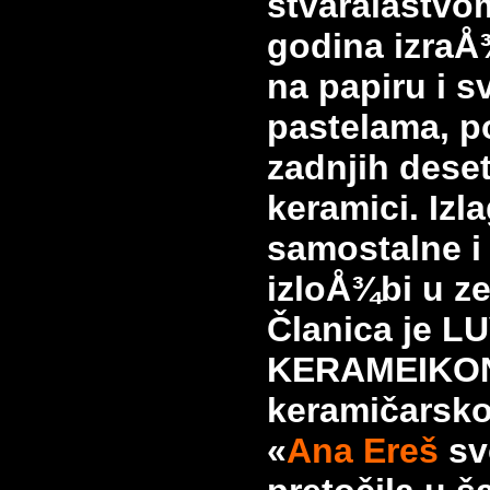
stvaralaštvom
godina izraÅ
na papiru i sv
pastelama, po
zadnjih dese
keramici. Izla
samostalne i
izloÅ¾bi u ze
Članica je L
KERAMEIKON
keramičarsk
«
Ana Ereš
sv