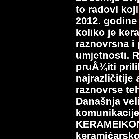
to radovi koj
2012. godine
koliko je ker
raznovrsna i 
umjetnosti. R
pruÅ¾iti pril
najrazličitije
raznovrse teh
Današnja vel
komunikacije
KERAMEIKON
keramičarsk