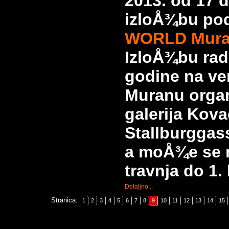
2013. od 17 d
izloÅ¾bu po
WORLD Mura
IzloÅ¾bu rado
godine na ve
Muranu organ
galerija Kov
Stallburggas
a moÅ¾e se r
travnja do 1. 
Detaljno...
Stranica:
1
2
3
4
5
6
7
8
9
10
11
12
13
14
15