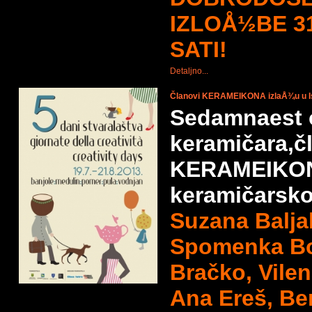
IZLOÅ½BE 3
SATI!
Detaljno...
Članovi KERAMEIKONA izlaÅ¾u u Is
Sedamnaest 
keramičara,č
KERAMEIKON
keramičarsk
Suzana Baljak
Spomenka Bo
Bračko, Vile
Ana Ereš, Be