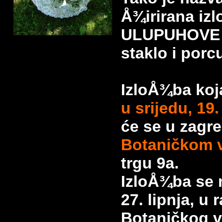
Å¾irirana iz
ULUPUHOVE S
staklo i porc
IzloÅ¾ba koja
u srijedu, 19.
će se u zag
Botaničkom 
trgu 9a.
IzloÅ¾ba se 
27. lipnja, u
Botaničkog v