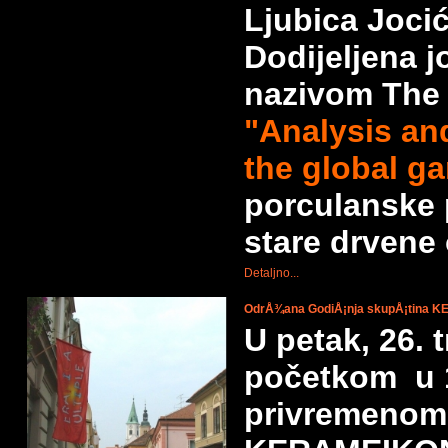
Ljubica Joci
Dodijeljena j
nazivom The 
"Analysis an
the global g
porculanske 
stare drvene 
Detaljno...
OdrÅ¾ana GodiÅ¡nja skupÅ¡tina
U petak, 26. 
početkom u 1
privremenom