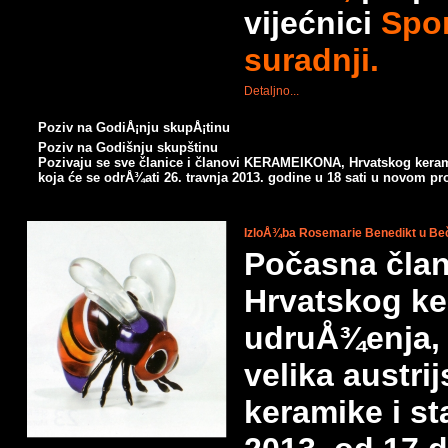
vijećnici
Spo
suradnji.
Detaljno...
Poziv na GodiÅ¡nju skupÅ¡tinu
Poziv na Godišnju skupštinu
Pozivaju se sve članice i članovi KERAMEIKONA, Hrvatskog ker
koja će se odrÅ¾ati 26. travnja 2013. godine u 18 sati u novom p
IzloÅ¾ba Rosemarie Benedikt u Be
Počasna čla
Hrvatskog k
udruÅ¾enja
velika austri
keramike i st