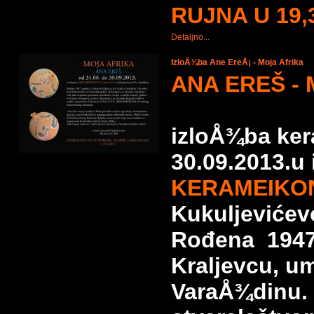
RUJNA U 19,3
Detaljno...
IzloÅ¾ba Ane EreÅ¡ - Moja Afrika
ANA EREŠ -
izloÅ¾ba ker
30.09.2013.u 
KERAMEIKONO
Kukuljevićev
Rođena 1947
Kraljevcu, um
VaraÅ¾dinu.