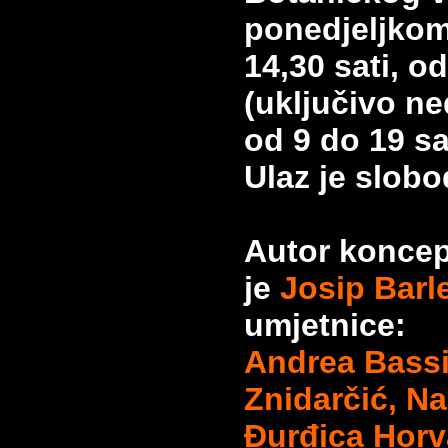
ponedjeljkom
14,30 sati, od
(uključivo ne
od 9 do 19 sa
Ulaz je slobo
Autor koncep
je
Josip Barl
umjetnice:
Andrea Bass
Znidarčić, N
Đurđica Horv