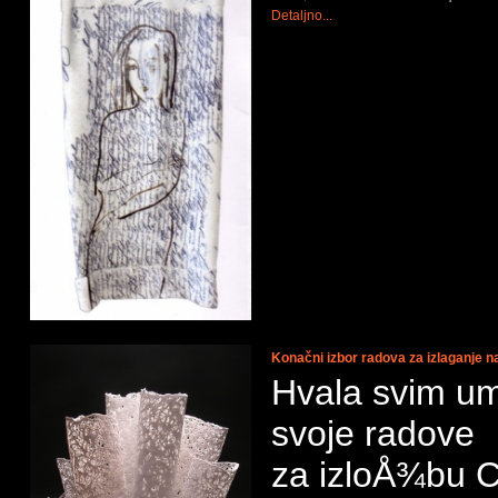
Detaljno...
Konačni izbor radova za izlaganje
Hvala svim umj
svoje radove
za izloÅ¾bu