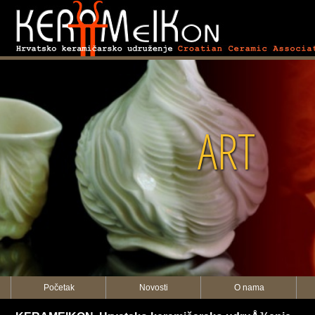
KERAMEIKON
ART
Početak
Novosti
O nama