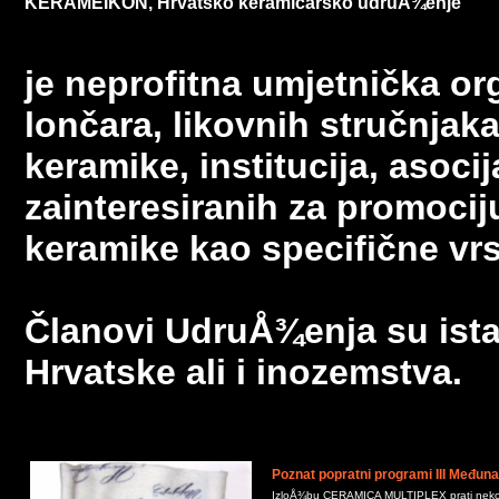
KERAMEIKON, Hrvatsko keramičarsko udruÅ¾enje
je neprofitna umjetnička or
lončara, likovnih stručnjaka,
keramike, institucija, asocij
zainteresiranih za promocij
keramike kao specifične vrs
Članovi
UdruÅ¾enja
su ista
Hrvatske ali i inozemstva.
Poznat popratni programi III Međun
IzloÅ¾bu CERAMICA MULTIPLEX prati nekolik