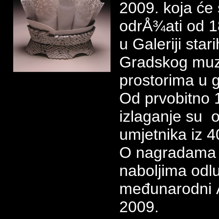
2009. koja će
odrÅ¾ati od 18
u Galeriji star
Gradskog muz
prostorima u 
Od prvobitno 
izlaganje su 
umjetnika iz 4
O nagradama ko
naboljima odlu
međunarodni 
2009.