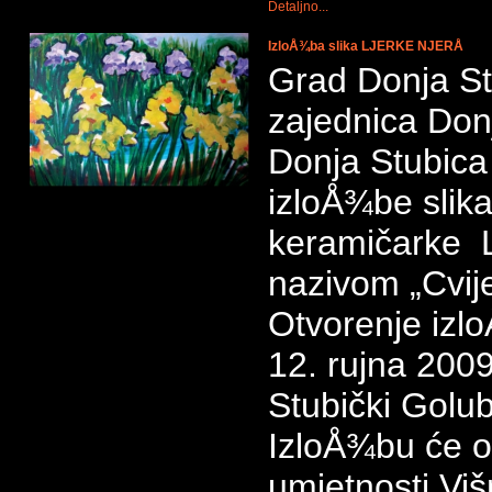
Detaljno...
IzloÅ¾ba slika LJERKE NJERÅ
Grad Donja Stu
zajednica Don
Donja Stubica
izloÅ¾be slika
keramičarke L
nazivom „Cvij
Otvorenje izlo
12. rujna 2009
Stubički Golu
IzloÅ¾bu će ot
umjetnosti Vi