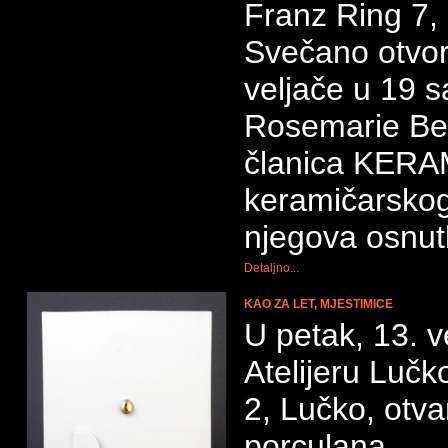
Franz Ring 7, 
Svečano otvor
veljače u 19 sa
Rosemarie Ben
članica KERA
keramičarsko
njegova osnut
Detaljno...
KAO ZA LET, MJESTIMICE
U petak, 13. v
Atelijeru Luč
2, Lučko, otv
porculana