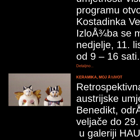
programu otvo
Kostadinka Vel
IzloÅ¾ba se 
nedjelje, 11. 
od 9 – 16 sati.
Detaljno...
KERAMIKA, MOJ Å½IVOT
Retrospektivn
austrijske um
Benedikt, odr
veljače do 29
u galeriji H