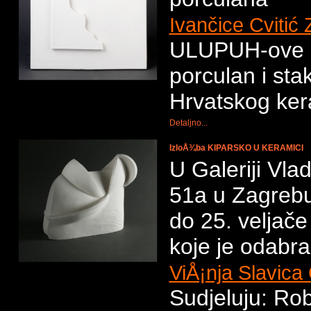
Ivančice Cvitić 
ULUPUH-ove S
porculan i st
Hrvatskog ke
Detaljno...
IzloÅ¾ba KIPARSKO U KERAMICI
U Galeriji Vla
51a u Zagrebu
do 25. veljač
koje je odabral
ViÅ¡nja Slavica
Sudjeluju: Ro