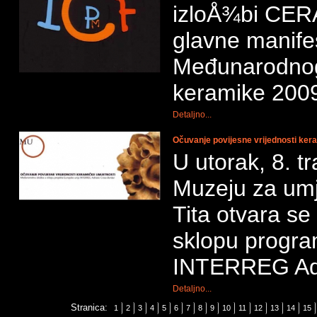
izloÅ¾bi CE
glavne manifes
Međunarodnog
keramike 200
Detaljno...
Očuvanje povijesne vrijednosti ker
U utorak, 8. t
Muzeju za umj
Tita otvara se
sklopu progra
INTERREG Adr
Detaljno...
Stranica:
1
2
3
4
5
6
7
8
9
10
11
12
13
14
15