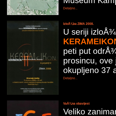
Museum Kam
Detaljno...
IzloÅ¾ba ZIMA 2008.
U seriji izloÅ
KERAMEIKON &
peti put odrÅ
prosincu, ove
okupljeno 37 a
Detaljno...
VaÅ¾na obavijest
Veliko zaniman