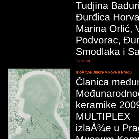
Tudjina Baduri
Đurđica Horva
Marina Orlić, 
Podvorac, Đurđ
Smodlaka i Sa
Detaljno...
IzloÅ¾ba Jindre Vikove u Pragu
Članica međun
Međunarodnog
keramike 200
MULTIPLEX
izlaÅ¾e u Prag