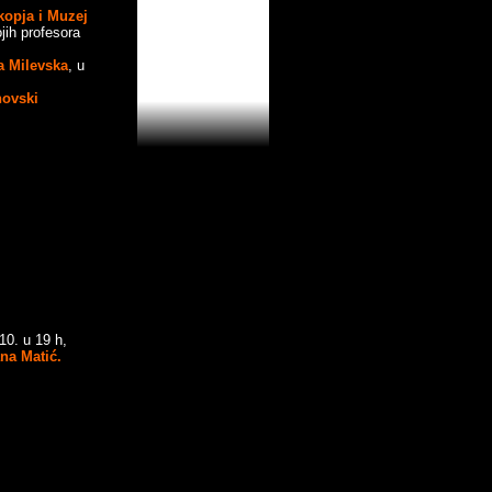
kopja i Muzej
ih profesora
a Milevska
, u
novski
10. u 19 h,
ana Matić.