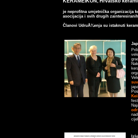
KERAMEIKON, Hrvatsko kerami
je neprofitna umjetnička organizacija ker
asocijacija i svih drugih zainteresiran
Članovi
UdruÅ¾enja
su istaknuti kerami
Jap
Pri
vel
gra
Nak
ker
org
Vel
su
jap
Pos
Kei
fes
Naj
odr
nad
cij
Izl