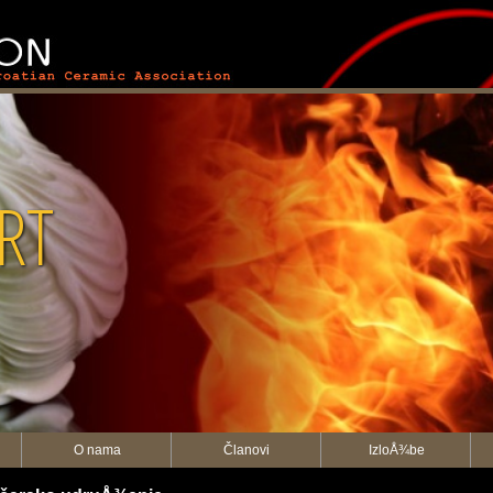
KON
O nama
Članovi
IzloÅ¾be