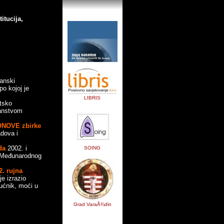
itucija,
anski
po kojoj je
LIBRIS
tsko
lanstvom
NOVE zbirke
dova i
da
2002. i
SOING
e Međunarodnog
2. rujna
je izrazio
ćnik, moći u
Grad VaraÅ¾din