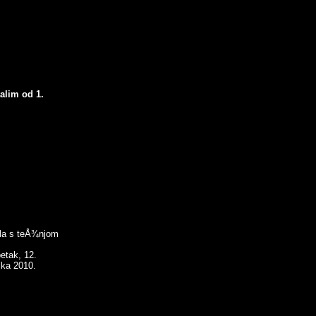
alim od 1.
ila s teÅ¾njom
etak, 12.
jka 2010.