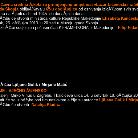
¾avna srednja Å¡kola za primijenjenu umjetnost «Lazar
Ličenoski» iz S
da Skopja
obiljeÅ¾avaju
65-u
godiÅ¡njicu
od osnivanja izloÅ¾bom svih svoj
 su na Å¡koli radili od 1945. do danaÅ¡njih dana.
oÅ¾bu će otvoriti ministrica kulture Republike Makedonije
Elizabeta Kančesk
ak, 26. oÅ¾ujka 2010. u 20 sati u Muzeju grada Skopja.
izloÅ¾bi sudjeluje i počasni član KERAMEIKONA iz Makedonije -
Filip Fida
oÅ¾ba Ljiljane Golik i Mirjane Matić
ME - VJEČNO Å½ENSKO
aleriji Mirko Virius u Zagrebu, Tkalčićeva ulica 14, u četvrtak,18. oÅ¾ujka 20
orit će se izloÅ¾ba pod tim naslovom a čije su autorice
Ljiljana
Golik i Mirj
oÅ¾bu će otvoriti
Natalija Kladić.