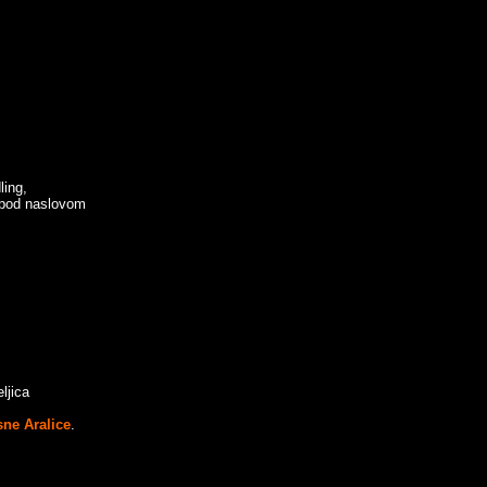
ling,
 pod naslovom
ljica
ne Aralice
.