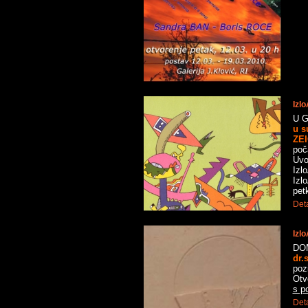
Izl
U G
u s
ZEI
poč
Uvo
Izl
Izl
pet
Deta
Izl
DOM
dr.
poz
Otv
s p
Deta