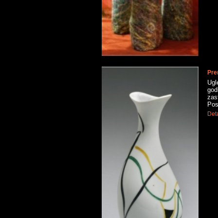
Pre
Ugl
god
zast
Pos
Deta