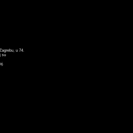
Zagrebu, u 74.
j su
oj.