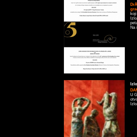
DrÅ
gra
koji
Izl
pet
Na 
Izl
DA
U G
otv
Izl