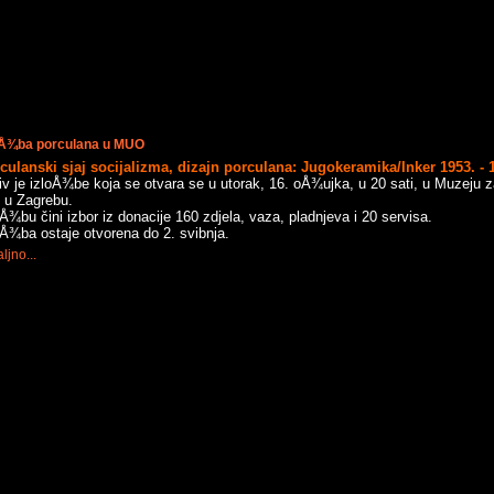
oÅ¾ba porculana u MUO
culanski sjaj socijalizma, dizajn porculana:
Jugokeramika/Inker 1953. - 
iv je izloÅ¾be koja se otvara se u utorak, 16. oÅ¾ujka, u 20 sati, u Muzeju z
t u Zagrebu.
oÅ¾bu čini izbor iz donacije 160 zdjela, vaza, pladnjeva i 20 servisa.
oÅ¾ba ostaje otvorena do 2. svibnja.
ljno...