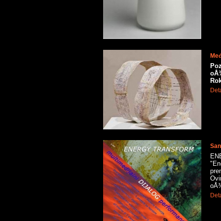
Međ
Poz
oÅ¾
Rok
Deta
San
ENE
"En
pre
Ovi
oÅ¾
Deta