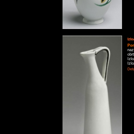
Izl
Por
naz
obr
Izl
Izl
Deta