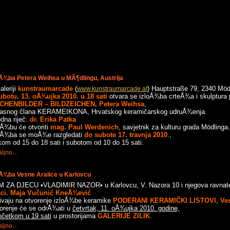
oÅ¾ba Petera Weihsa u MÃ¶dlingu, Austrija
aleriji
kunstraumarcade
(
) Hauptstraße 79, 2340 Möd
www.kunstraumarcade.at
ubotu, 13. oÅ¾ujka 2010. u 18
sati
otvara se izloÅ¾ba crteÅ¾a i skulptura
CHENBILDER – BILDZEICHEN, Petera Weihsa
,
asnog člana KERAMEIKONA, Hrvatskog keramičarskog udruÅ¾enja.
dna riječ:
dr. Erika Patka
oÅ¾bu će otvoriti
mag. Paul Werdenich
, savjetnik za kulturu grada Mödlinga.
oÅ¾ba se moÅ¾e razgledati
do subote 17. travnja 2010
.,
kom od 15 do 18 sati i subotom od 10 do 15 sati.
ljno...
oÅ¾ba Vesne Aralice u Karlovcu
 ZA DJECU •VLADIMIR NAZOR• u Karlovcu, V. Nazora 10 i njegova ravnate
sci. Maja Vučunić KneÅ¾ević
ivaju na otvorenje izloÅ¾be keramike
PODERANI KERAMIČKI
LISTOVI, Ves
orenje će se odrÅ¾ati u
četvrtak, 11. oÅ¾ujka 2010. godine,
očetkom u 19 sati
u prostorijama
GALERIJE ZILIK
.
ljno...