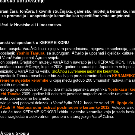
čarsko udruÅ¾enje
amičara, lončara, likovnih stručnjaka, galerista, ljubitelja keramike, inst
ih za promociju i unapređenje keramike kao specifične vrste umjetnosti.
čari iz Hrvatske ali i inozemstva.
anski veleposlanik u KERAMEIKONU
likom posjeta VaraÅ¾dinu i njegovim privrednicima, njegova ekscelencija, jap
eposlanik
Yoshio Tamura,
sa suprugom, Å¾elio je upoznati i djeličak kulture 
d VaraÅ¾din poznat Å¡irom svijeta.
on posjeta Gradskom muzeju VaraÅ¾din navratio je i u KERAMEIKON, Hrva
amičarsko udruÅ¾enje, koje je 2008. godine u suradnji s Japanskim velepos
aniziralo u VaraÅ¾dinu veliku
IzloÅ¾bu suvremene japanske keramike.
eposlanik Tamura posebno je bio zadivljen prezentiranim dijelom
KERAMEIKO
vremene
svjetske keramike
u kojoj među gotovo 200 vrhunskih radova ima ra
anskih umjetnika.
ebno ga je obradovalo Å¡to su dva mlada japanska umjetnika
Yoshikazu Ike
ichi Tanaka
2009. godine bili dobitnici posebne nagrade za mlade umjetnik
tivala postmoderne keramike.
avio je svoj ponovni dolazak u VaraÅ¾din 2012. kada će se od
15. lipnja do 
Å¾ati IV Međunarodni
festival postmoderne keramike
2012
.
Veleposlanik 
u da će tada KERAMEIKONOVU zbirku svjetske keramike koja je sada besku
elosti razgledati u adekvatnom prostoru u staroj jezgri VaraÅ¾dina.
oÅ¾ba u Skopju