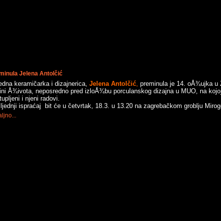
minula Jelena Antolčić
edna keramičarka i dizajnerica,
Jelena Antolčić
,
preminula je 14. oÅ¾ujka u 
ini Å¾ivota, neposredno pred izloÅ¾bu porculanskog dizajna u MUO, na kojo
upljeni i njeni radovi.
ljednji ispraćaj bit će u četvrtak, 18.3. u 13.20 na zagrebačkom groblju Mirog
ljno...