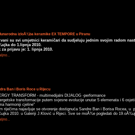
unarodna izloÅ¾ba keramike EX TEMPORE u Piranu
vani su svi umjetnici keramičari da sudjeluju jednim svojim radom nast
ujka do 1.lipnja 2010.
 za prijavu je: 1. lipnja 2010.
ljno...
dra Ban i Boris Roce u Rijecu
RGY TRANSFORM - multimedijalni DIJALOG -performance
ergetske transformacije putem svjesne evolucije unutar 5 elemenata i 6 osjet
ma harmoniji cjeline"
m riječima najavljuje se otvorenje dostignuća Sandre Ban i Borisa Rocea, u p
ujka 2010. u Galeriji J.Klović u Rijeci. Sve se moÅ¾e pogledati do 19.oÅ¾u
ljno...